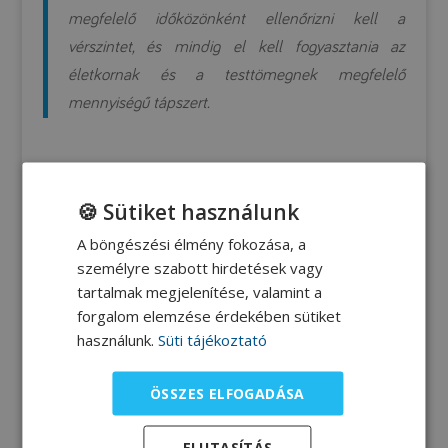
megfelelő időközönként ellenőrizni kell a
vérszintet, és mindig el kell fogyasztania az
életkornak és a testtömegnek megfelelő
mennyiségű tápszert.
🍪 Sütiket használunk
A böngészési élmény fokozása, a
személyre szabott hirdetések vagy
tartalmak megjelenítése, valamint a
forgalom elemzése érdekében sütiket
használunk.
Süti tájékoztató
ÖSSZES ELFOGADÁSA
ELUTASÍTÁS