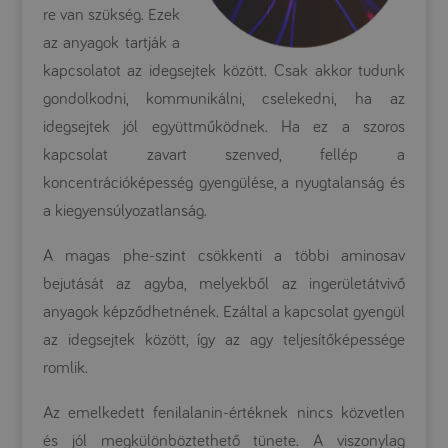
re van szükség. Ezek
az anyagok tartják a
kapcsolatot az idegsejtek között. Csak akkor tudunk
gondolkodni, kommunikálni, cselekedni, ha az
idegsejtek jól együttműködnek. Ha ez a szoros
kapcsolat zavart szenved, fellép a
koncentrációképesség gyengülése, a nyugtalanság és
a kiegyensúlyozatlanság.
A magas phe-szint csökkenti a többi aminosav
bejutását az agyba, melyekből az ingerületátvivő
anyagok képződhetnének. Ezáltal a kapcsolat gyengül
az idegsejtek között, így az agy teljesítőképessége
romlik.
Az emelkedett fenilalanin-értéknek nincs közvetlen
és jól megkülönböztethető tünete. A viszonylag