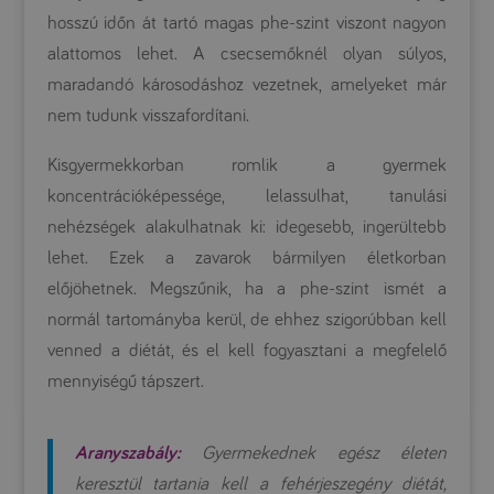
hosszú időn át tartó magas phe-szint viszont nagyon
alattomos lehet. A csecsemőknél olyan súlyos,
maradandó károsodáshoz vezetnek, amelyeket már
nem tudunk visszafordítani.
Kisgyermekkorban romlik a gyermek
koncentrációképessége, lelassulhat, tanulási
nehézségek alakulhatnak ki: idegesebb, ingerültebb
lehet. Ezek a zavarok bármilyen életkorban
előjöhetnek. Megszűnik, ha a phe-szint ismét a
normál tartományba kerül, de ehhez szigorúbban kell
venned a diétát, és el kell fogyasztani a megfelelő
mennyiségű tápszert.
Aranyszabály:
Gyermekednek egész életen
keresztül tartania kell a fehérjeszegény diétát,