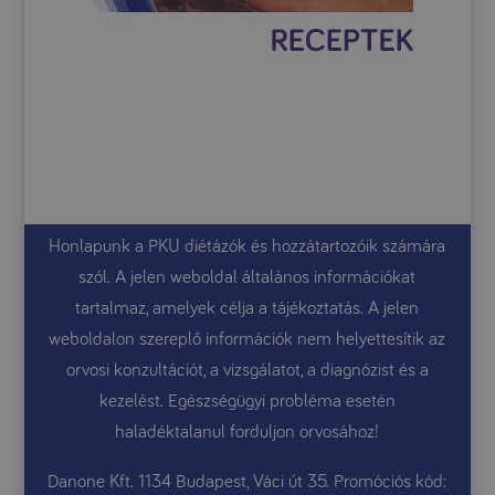
Honlapunk a PKU diétázók és hozzátartozóik számára
szól. A jelen weboldal általános információkat
tartalmaz, amelyek célja a tájékoztatás. A jelen
weboldalon szereplő információk nem helyettesítik az
orvosi konzultációt, a vizsgálatot, a diagnózist és a
kezelést. Egészségügyi probléma esetén
haladéktalanul forduljon orvosához!
Danone Kft. 1134 Budapest, Váci út 35. Promóciós kód: