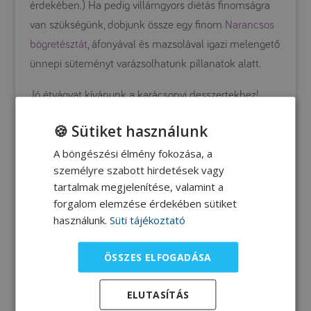
érdekében.) Ha pedig villámgyors diétás finomságra
van szükségünk, dobjunk össze egy finom
Narancsos
bögretésztát
, áfonyával és mazsolával igazi melengető
ünnepi süteményt varázsolhatunk pillanatok alatt.
Jó étvágyat kívánunk a karácsonyi desszertekhez!
🍪 Sütiket használunk
A böngészési élmény fokozása, a
személyre szabott hirdetések vagy
tartalmak megjelenítése, valamint a
forgalom elemzése érdekében sütiket
használunk.
Süti tájékoztató
ÖSSZES ELFOGADÁSA
ELUTASÍTÁS