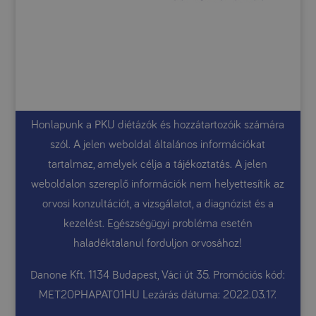
Honlapunk a PKU diétázók és hozzátartozóik számára
szól. A jelen weboldal általános információkat
tartalmaz, amelyek célja a tájékoztatás. A jelen
weboldalon szereplő információk nem helyettesítik az
orvosi konzultációt, a vizsgálatot, a diagnózist és a
kezelést. Egészségügyi probléma esetén
haladéktalanul forduljon orvosához!
Danone Kft. 1134 Budapest, Váci út 35. Promóciós kód:
MET20PHAPAT01HU Lezárás dátuma: 2022.03.17.