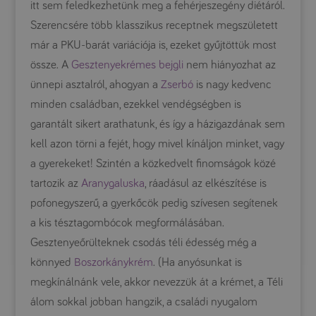
itt sem feledkezhetünk meg a fehérjeszegény diétáról.
Szerencsére több klasszikus receptnek megszületett
már a PKU-barát variációja is, ezeket gyűjtöttük most
össze. A
Gesztenyekrémes bejgli
nem hiányozhat az
ünnepi asztalról, ahogyan a
Zserbó
is nagy kedvenc
minden családban, ezekkel vendégségben is
garantált sikert arathatunk, és így a házigazdának sem
kell azon törni a fejét, hogy mivel kínáljon minket, vagy
a gyerekeket! Szintén a közkedvelt finomságok közé
tartozik az
Aranygaluska
, ráadásul az elkészítése is
pofonegyszerű, a gyerkőcök pedig szívesen segítenek
a kis tésztagombócok megformálásában.
Gesztenyeőrülteknek csodás téli édesség még a
könnyed
Boszorkánykrém
. (Ha anyósunkat is
megkínálnánk vele, akkor nevezzük át a krémet, a Téli
álom sokkal jobban hangzik, a családi nyugalom