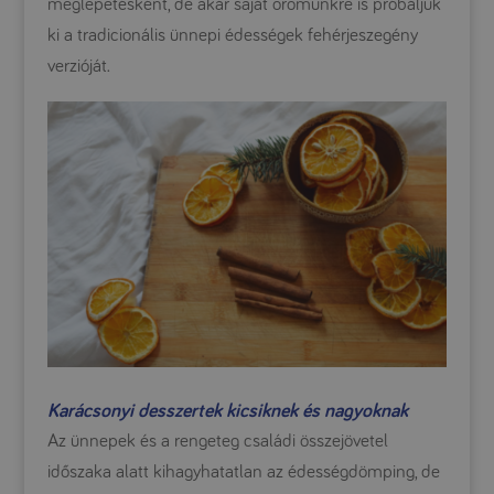
meglepetésként, de akár saját örömünkre is próbáljuk
ki a tradicionális ünnepi édességek fehérjeszegény
verzióját.
Karácsonyi desszertek kicsiknek és nagyoknak
Az ünnepek és a rengeteg családi összejövetel
időszaka alatt kihagyhatatlan az édességdömping, de