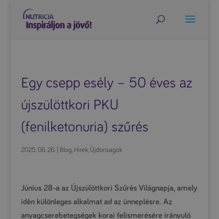
Egy csepp esély – 50 éves az
újszülöttkori PKU
(fenilketonuria) szűrés
2025. 06. 26.
|
Blog
,
Hírek
,
Újdonsagok
Június 28-a az Újszülöttkori Szűrés Világnapja, amely
idén különleges alkalmat ad az ünneplésre. Az
anyagcserebetegségek korai felismerésére irányuló