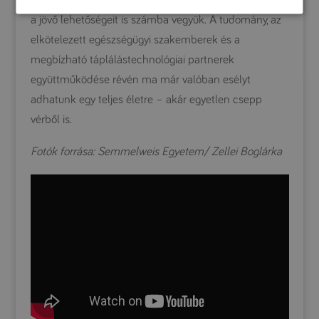
hogy ne csak a múlt eredményeit ünnepeljük, hanem
a jövő lehetőségeit is számba vegyük. A tudomány, az
elkötelezett egészségügyi szakemberek és a
megbízható táplálástechnológiai partnerek
együttműködése révén ma már valóban esélyt
adhatunk egy teljes életre – akár egyetlen csepp
vérből is.
Fotók forrása: Semmelweis Egyetem/ Zellei Boglárka