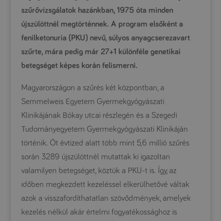
szűrővizsgálatok hazánkban, 1975 óta minden
újszülöttnél megtörténnek. A program elsőként a
fenilketonuria (PKU) nevű, súlyos anyagcserezavart
szűrte, mára pedig már 27+1 különféle genetikai
betegséget képes korán felismerni.
Magyarországon a szűrés két központban, a
Semmelweis Egyetem Gyermekgyógyászati
Klinikájának Bókay utcai részlegén és a Szegedi
Tudományegyetem Gyermekgyógyászati Klinikáján
történik. Öt évtized alatt több mint 5,6 millió szűrés
során 3289 újszülöttnél mutattak ki igazoltan
valamilyen betegséget, köztük a PKU-t is. Így, az
időben megkezdett kezeléssel elkerülhetővé váltak
azok a visszafordíthatatlan szövődmények, amelyek
kezelés nélkül akár értelmi fogyatékossághoz is