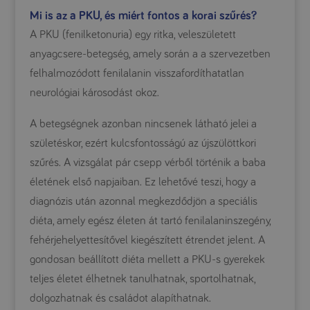
Mi is az a PKU, és miért fontos a korai szűrés?
A PKU (fenilketonuria) egy ritka, veleszületett
anyagcsere-betegség, amely során a a szervezetben
felhalmozódott fenilalanin visszafordíthatatlan
neurológiai károsodást okoz.
A betegségnek azonban nincsenek látható jelei a
születéskor, ezért kulcsfontosságú az újszülöttkori
szűrés. A vizsgálat pár csepp vérből történik a baba
életének első napjaiban. Ez lehetővé teszi, hogy a
diagnózis után azonnal megkezdődjön a speciális
diéta, amely egész életen át tartó fenilalaninszegény,
fehérjehelyettesítővel kiegészített étrendet jelent. A
gondosan beállított diéta mellett a PKU-s gyerekek
teljes életet élhetnek tanulhatnak, sportolhatnak,
dolgozhatnak és családot alapíthatnak.