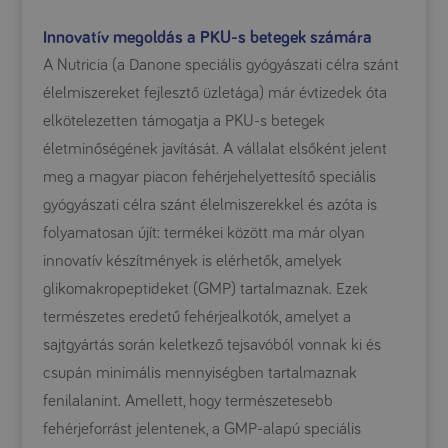
Innovatív megoldás a PKU-s betegek számára
A Nutricia (a Danone speciális gyógyászati célra szánt
élelmiszereket fejlesztő üzletága) már évtizedek óta
elkötelezetten támogatja a PKU-s betegek
életminőségének javítását. A vállalat elsőként jelent
meg a magyar piacon fehérjehelyettesítő speciális
gyógyászati célra szánt élelmiszerekkel és azóta is
folyamatosan újít: termékei között ma már olyan
innovatív készítmények is elérhetők, amelyek
glikomakropeptideket (GMP) tartalmaznak. Ezek
természetes eredetű fehérjealkotók, amelyet a
sajtgyártás során keletkező tejsavóból vonnak ki és
csupán minimális mennyiségben tartalmaznak
fenilalanint. Amellett, hogy természetesebb
fehérjeforrást jelentenek, a GMP-alapú speciális