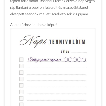
fejben tartásában. Ráadásul remek érzés a nap végén
rápillantani a papíron felsorolt és maradéktalanul
elvégzett teendők mellett sorakozó sok kis pipára.
A letöltéshez kattints a képre!