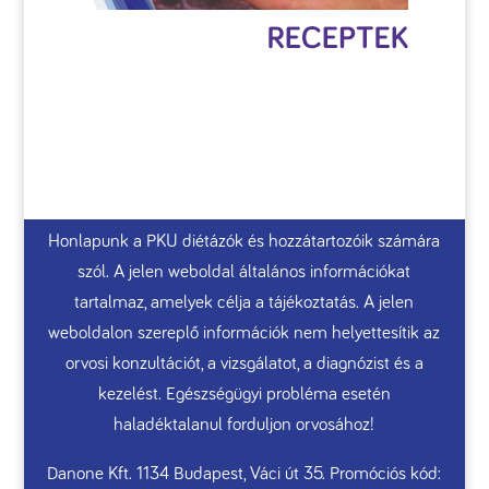
Honlapunk a PKU diétázók és hozzátartozóik számára
szól. A jelen weboldal általános információkat
tartalmaz, amelyek célja a tájékoztatás. A jelen
weboldalon szereplő információk nem helyettesítik az
orvosi konzultációt, a vizsgálatot, a diagnózist és a
kezelést. Egészségügyi probléma esetén
haladéktalanul forduljon orvosához!
Danone Kft. 1134 Budapest, Váci út 35. Promóciós kód: