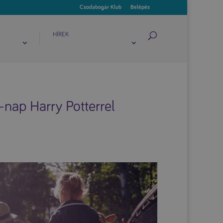
Csodabogár Klub
Belépés
HÍREK
nap Harry Potterrel