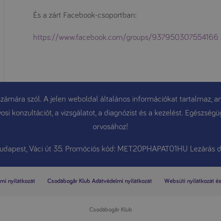
És a zárt Facebook-csoportban:
https://www.facebook.com/groups/937950307554166
ámára szól. A jelen weboldal általános információkat tartalmaz, am
osi konzultációt, a vizsgálatot, a diagnózist és a kezelést. Egészsé
orvosához!
Budapest, Váci út 35. Promóciós kód: MET20PHAPAT01HU Lezárás d
mi nyilatkozat
Csodabogár Klub Adatvédelmi nyilatkozat
Websüti nyilatkozat és
Csodabogár Klub