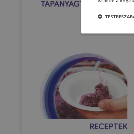
valamint a forga
TESTRESZAB