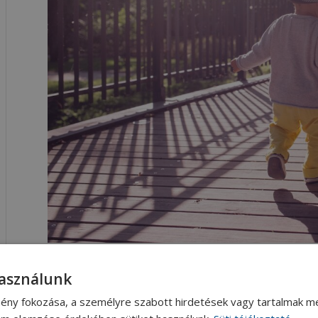
Júliusban nagy sikerrel zajlott le a 2023-as PKU tábor 
használunk
a Magyarországi PKU Egyesület szervezte, többek között a
ény fokozása, a személyre szabott hirdetések vagy tartalmak me
A táborban Kiss Erika dietetikus készített a résztvevők 