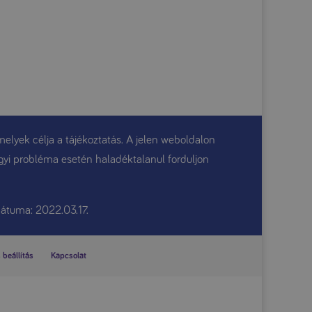
elyek célja a tájékoztatás. A jelen weboldalon
gügyi probléma esetén haladéktalanul forduljon
átuma: 2022.03.17.
 beállítás
Kapcsolat