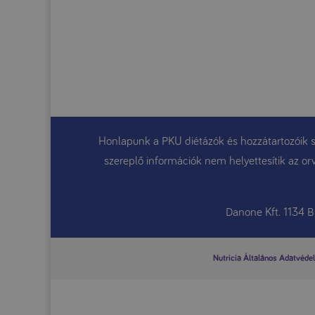
Honlapunk a PKU diétázók és hozzátartozóik sz
szereplő információk nem helyettesítik az orv
Danone Kft. 1134 
Nutricia Általános Adatvédel