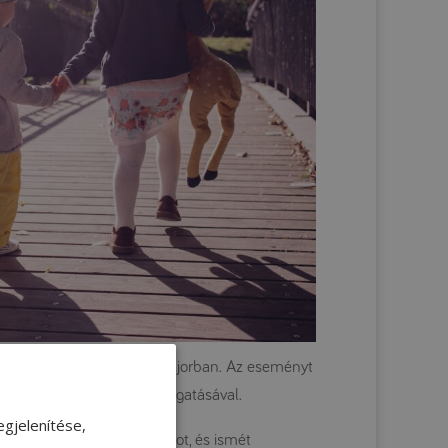
Kerekegyházán, a Kunsági Majorban. Az eseményt
 Nutricia és az Alpro támogatásával.
gjelenítése,
számára számtalan finomságot, és ismét