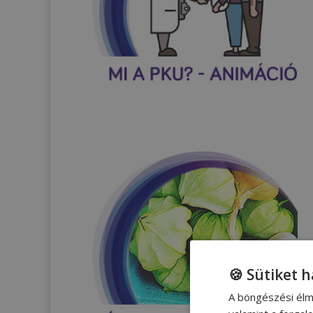
🍪 Sütiket 
A böngészési élm