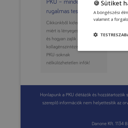
PKU – mindent a
🍪 Sütiket 
rugalmas testért!
A böngészési élm
valamint a forga
Cikkünkből kiderül, hogy
miért is lényeges a kollagén,
TESTRESZAB
és hogyan zajlik a
kollagénszintézis folyamata.
PKU-soknak
nélkülözhetetlen infók!
Honlapunk a PKU diétázók és hozzátartozóik sz
szereplő információk nem helyettesítik az orv
Danone Kft. 1134 