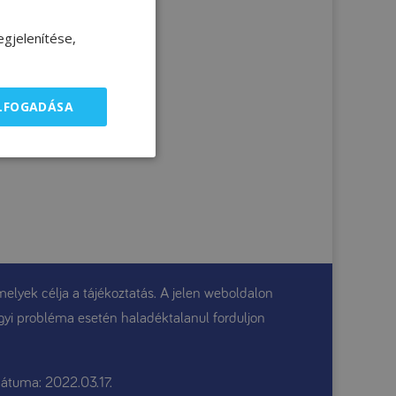
gjelenítése,
ELFOGADÁSA
elyek célja a tájékoztatás. A jelen weboldalon
gügyi probléma esetén haladéktalanul forduljon
átuma: 2022.03.17.