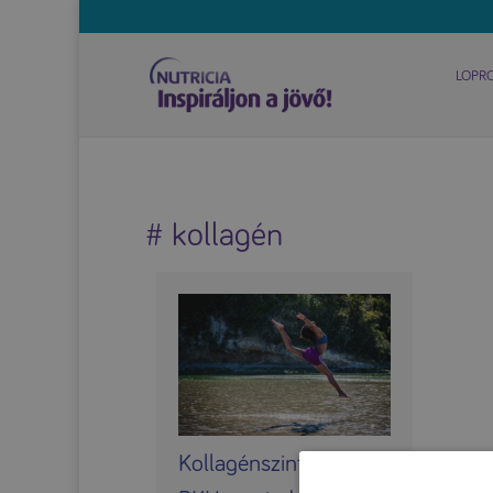
LOPR
# kollagén
Kollagénszintézis és