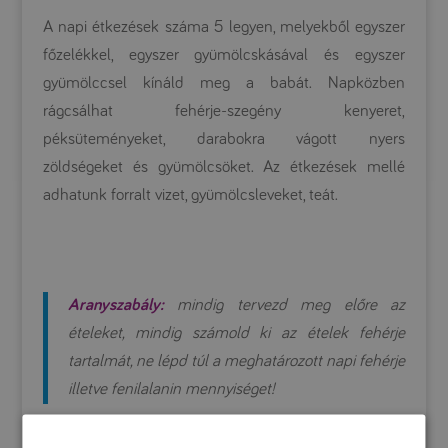
A napi étkezések száma 5 legyen, melyekből egyszer
főzelékkel, egyszer gyümölcskásával és egyszer
gyümölccsel kínáld meg a babát. Napközben
rágcsálhat fehérje-szegény kenyeret,
péksüteményeket, darabokra vágott nyers
zöldségeket és gyümölcsöket. Az étkezések mellé
adhatunk forralt vizet, gyümölcsleveket, teát.
Aranyszabály:
mindig tervezd meg előre az
ételeket, mindig számold ki az ételek fehérje
tartalmát, ne lépd túl a meghatározott napi fehérje
illetve fenilalanin mennyiséget!