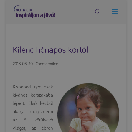
Kilenc hónapos kortól
2018. 06. 30.
|
Csecsemőkor
Kisbabád igen csak
kíváncsi korszakába
lépett. Első kézből
akarja megismerni
az őt körülvevő
világot, az ébren