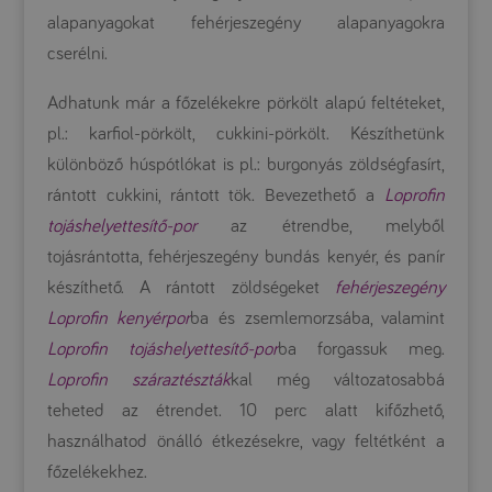
alapanyagokat fehérjeszegény alapanyagokra
cserélni.
Adhatunk már a főzelékekre pörkölt alapú feltéteket,
pl.: karfiol-pörkölt, cukkini-pörkölt. Készíthetünk
különböző húspótlókat is pl.: burgonyás zöldségfasírt,
rántott cukkini, rántott tök. Bevezethető a
Loprofin
tojáshelyettesítő-por
az étrendbe, melyből
tojásrántotta, fehérjeszegény bundás kenyér, és panír
készíthető. A rántott zöldségeket
fehérjeszegény
Loprofin kenyérpor
ba és zsemlemorzsába, valamint
Loprofin tojáshelyettesítő-por
ba forgassuk meg.
Loprofin száraztészták
kal még változatosabbá
teheted az étrendet. 10 perc alatt kifőzhető,
használhatod önálló étkezésekre, vagy feltétként a
főzelékekhez.