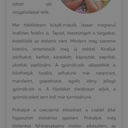
töltött idő
vizsgálódással telik.
Már tökéletesen kúszik-mászik, lassan megtanul
önállóan felállni is. Tapsol, összeütögeti a tárgyakat,
érdeklődik az ételeink iránt. Mindent meg szeretne
kóstolni, ismertessük meg új ízekkel. Kínáljuk
zöldbabot, karfiolt, karalábét, káposztát, paprikát,
uborkát, padlizsánt. A gyümölcsök választékát is
bővíthetjük tovább, adhatunk már narancsot,
mandarint, grapefruitot, egyéb idény jellegű
gyümölcsöt is. A főzeléket darabosan adjuk, a
gyümölcsöket sem kell már turmixolnunk.
Próbáljuk a csecsemő étkezéseit a család által
fogyasztott ételekhez igazítani. Próbáljuk meg
ételeinket fehérjeszegény módon elkészíteni, az