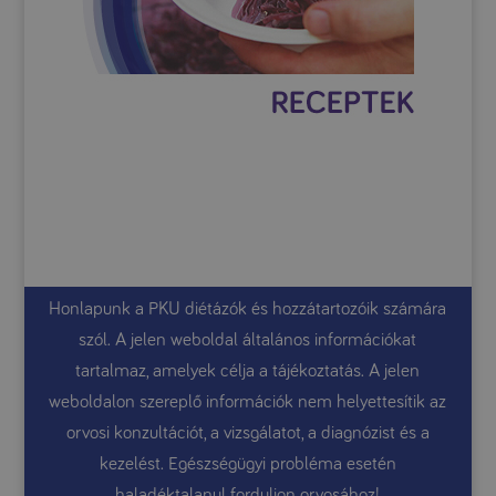
Honlapunk a PKU diétázók és hozzátartozóik számára
szól. A jelen weboldal általános információkat
tartalmaz, amelyek célja a tájékoztatás. A jelen
weboldalon szereplő információk nem helyettesítik az
orvosi konzultációt, a vizsgálatot, a diagnózist és a
kezelést. Egészségügyi probléma esetén
haladéktalanul forduljon orvosához!