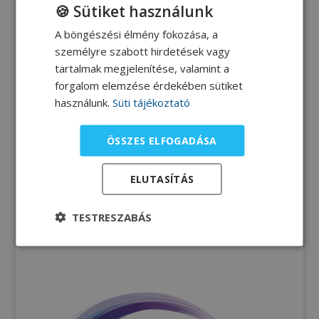
🍪 Sütiket használunk
A böngészési élmény fokozása, a
A fenilalanin-mentes csecsemőtápszer és a
személyre szabott hirdetések vagy
fehérjepótló tápszer adását folytasd a
tartalmak megjelenítése, valamint a
szükségleteknek valamint a vér fenilalanin
forgalom elemzése érdekében sütiket
szintjének szoros követése mellett. Mindig
használunk.
Süti tájékoztató
ellenőriztesd a vérszintet, küldj megfelelő
időközönként vérmintát a gondozóközpontba.
ÖSSZES ELFOGADÁSA
ELUTASÍTÁS
TESTRESZABÁS