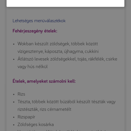
találunk rajta, vagy ha nem, kérésre elkészítik azokat.
Lehetséges menüválasztékok
Fehérjeszegény ételek:
Wokban készült zöldségek, többek között
vízigesztenye, káposzta, újhagyma, cukkíni
Átlátszó levesek zöldségekkel, tojás, rákfélék, csirke
vagy hús nélkül
Ételek, amelyeket számolni kell:
Rizs
Tészta, többek között búzából készült tészták vagy
rizstészták, rizs cérnametélt
Rizspapír
Zöldséges kosárka