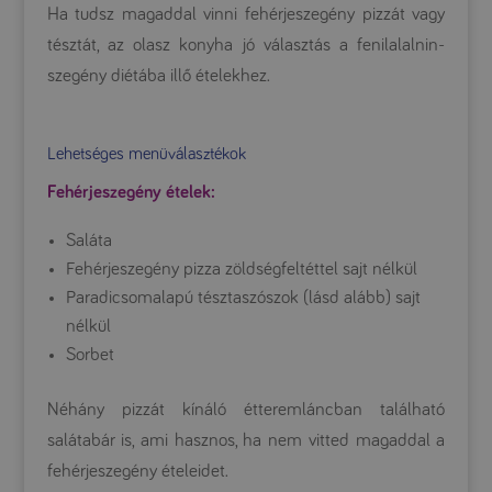
Ha tudsz magaddal vinni fehérjeszegény pizzát vagy
tésztát, az olasz konyha jó választás a fenilalalnin-
szegény diétába illő ételekhez.
Lehetséges menüválasztékok
Fehérjeszegény ételek:
Saláta
Fehérjeszegény pizza zöldségfeltéttel sajt nélkül
Paradicsomalapú tésztaszószok (lásd alább) sajt
nélkül
Sorbet
Néhány pizzát kínáló étteremláncban található
salátabár is, ami hasznos, ha nem vitted magaddal a
fehérjeszegény ételeidet.