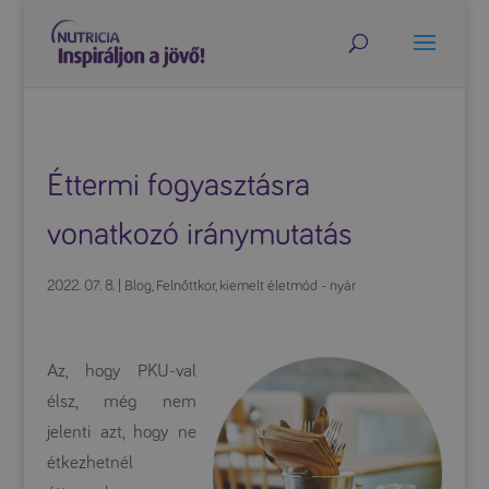
Éttermi fogyasztásra
vonatkozó iránymutatás
2022. 07. 8.
|
Blog
,
Felnőttkor
,
kiemelt életmód - nyár
Az, hogy PKU-val
élsz, még nem
jelenti azt, hogy ne
étkezhetnél