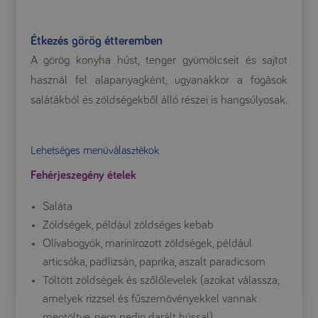
Étkezés görög étteremben
A görög konyha húst, tenger gyümölcseit és sajtot
használ fel alapanyagként, ugyanakkor a fogások
salátákból és zöldségekből álló részei is hangsúlyosak.
Lehetséges menüválasztékok
Fehérjeszegény ételek
Saláta
Zöldségek, például zöldséges kebab
Olívabogyók, marinírozott zöldségek, például
articsóka, padlizsán, paprika, aszalt paradicsom
Töltött zöldségek és szőlőlevelek (azokat válassza,
amelyek rizzsel és fűszernövényekkel vannak
megtöltve, nem pedig darált hússal)