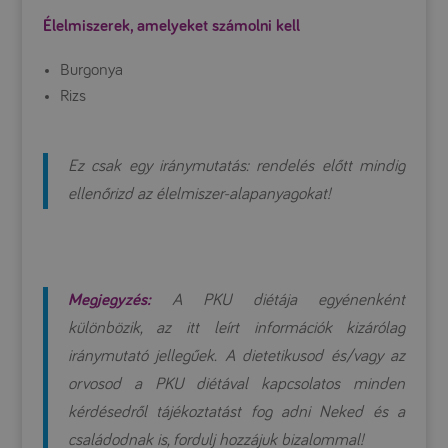
Élelmiszerek, amelyeket számolni kell
Burgonya
Rizs
Ez csak egy iránymutatás: rendelés előtt mindig
ellenőrizd az élelmiszer-alapanyagokat!
Megjegyzés:
A PKU diétája egyénenként
különbözik, az itt leírt információk kizárólag
iránymutató jellegűek. A dietetikusod és/vagy az
orvosod a PKU diétával kapcsolatos minden
kérdésedről tájékoztatást fog adni Neked és a
családodnak is, fordulj hozzájuk bizalommal!