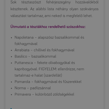
Sok tésztaszószt fehérjeszegény hozzávalókból
készítenek. Az alábbi lista néhány olyan szokványos
választást tartalmaz, ami neked is megfelelő lehet.
Útmutató a tésztákhoz rendelhető szószokhoz:
Napoletana – alapszósz bazsalikommal és
fokhagymával
Arrabiata – chillivel és fokhagymával
Basilico – bazsalikommal
Puttanesca – fekete olívabogyókal és
kapribogyóval. FIGYELEM: ellenőrizze, nem
tartalmaz-e halat (szardellát)
Pomarola – fokhagymával és fűszerekkel
Norma – padlizsánnal
Primavera – különböző zöldségekkel