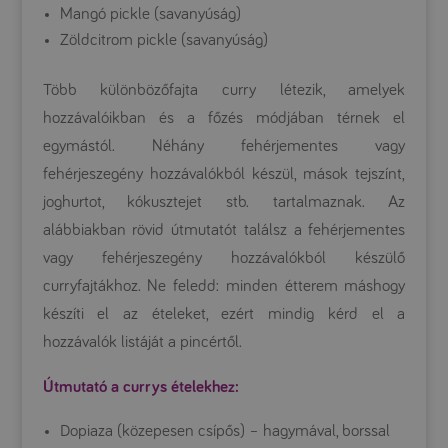
Mangó pickle (savanyúság)
Zöldcitrom pickle (savanyúság)
Több különbözőfajta curry létezik, amelyek
hozzávalóikban és a főzés módjában térnek el
egymástól. Néhány fehérjementes vagy
fehérjeszegény hozzávalókból készül, mások tejszínt,
joghurtot, kókusztejet stb. tartalmaznak. Az
alábbiakban rövid útmutatót találsz a fehérjementes
vagy fehérjeszegény hozzávalókból készülő
curryfajtákhoz. Ne feledd: minden étterem máshogy
készíti el az ételeket, ezért mindig kérd el a
hozzávalók listáját a pincértől.
Útmutató a currys ételekhez:
Dopiaza (közepesen csípős) – hagymával, borssal