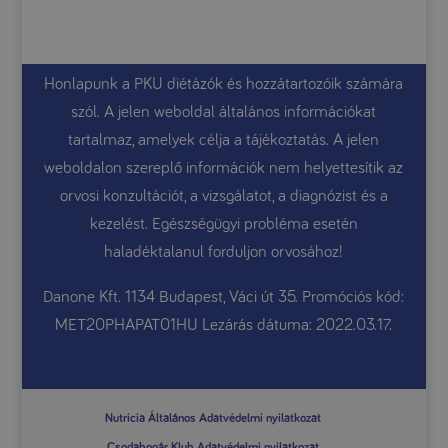
Honlapunk a PKU diétázók és hozzátartozóik számára
szól. A jelen weboldal általános információkat
tartalmaz, amelyek célja a tájékoztatás. A jelen
weboldalon szereplő információk nem helyettesítik az
orvosi konzultációt, a vizsgálatot, a diagnózist és a
kezelést. Egészségügyi probléma esetén
haladéktalanul forduljon orvosához!
Danone Kft. 1134 Budapest, Váci út 35. Promóciós kód:
MET20PHAPAT01HU Lezárás dátuma: 2022.03.17.
Nutricia Általános Adatvédelmi nyilatkozat
Csodabogár Klub Adatvédelmi nyilatkozat