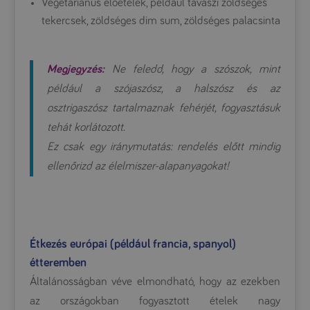
Vegetáriánus előételek, például tavaszi zöldséges
tekercsek, zöldséges dim sum, zöldséges palacsinta
Megjegyzés:
Ne feledd, hogy a szószok, mint
például a szójaszósz, a halszósz és az
osztrigaszósz tartalmaznak fehérjét, fogyasztásuk
tehát korlátozott.
Ez csak egy iránymutatás: rendelés előtt mindig
ellenőrizd az élelmiszer-alapanyagokat!
Étkezés európai (például francia, spanyol)
étteremben
Általánosságban véve elmondható, hogy az ezekben
az országokban fogyasztott ételek nagy