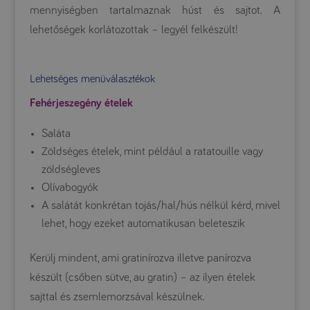
mennyiségben tartalmaznak húst és sajtot. A
lehetőségek korlátozottak – legyél felkészült!
Lehetséges menüválasztékok
Fehérjeszegény ételek
Saláta
Zöldséges ételek, mint például a ratatouille vagy
zöldségleves
Olívabogyók
A salátát konkrétan tojás/hal/hús nélkül kérd, mivel
lehet, hogy ezeket automatikusan beleteszik
Kerülj mindent, ami gratinírozva illetve panírozva
készült (csőben sütve, au gratin) – az ilyen ételek
sajttal és zsemlemorzsával készülnek.