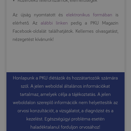
Közérdekű telefonszámok, elérhetőségek
Az újság nyomtatott és
elektronikus formában
is
elérhető. Az
alábbi linken
pedig a PKU Magazin
Facebook-oldalát találhatjátok. Kellemes olvasgatást,
nézegetést kívánunk!
Honlapunk a PKU diétázók és hozzátartozóik számára
szól. A jelen weboldal általános információkat
tartalmaz, amelyek célja a tájékoztatás. A jelen
weboldalon szereplő információk nem helyettesítik az
orvosi konzultációt, a vizsgálatot, a diagnózist és a
kezelést. Egészségügyi probléma esetén
haladéktalanul forduljon orvosához!