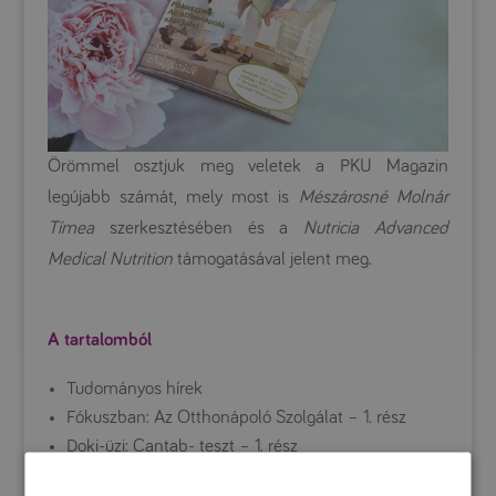
Örömmel osztjuk meg veletek a PKU Magazin
legújabb számát, mely most is
Mészárosné Molnár
Tímea
szerkesztésében és a
Nutricia Advanced
Medical Nutrition
támogatásával jelent meg.
A tartalomból
Tudományos hírek
Fókuszban: Az Otthonápoló Szolgálat – 1. rész
Doki-üzi: Cantab- teszt – 1. rész
Csodabogár-hírek: Megújul a Csodabogár-web