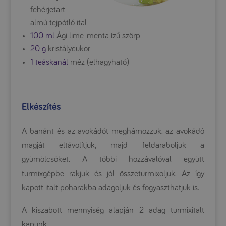
fehérjetart
almú tejpótló ital
100 ml
Ági lime-menta ízű szörp
20 g
kristálycukor
1 teáskanál
méz (elhagyható)
Elkészítés
A banánt és az avokádót meghámozzuk, az avokádó
magját eltávolítjuk, majd feldaraboljuk a
gyümölcsöket. A többi hozzávalóval együtt
turmixgépbe rakjuk és jól összeturmixoljuk. Az így
kapott italt poharakba adagoljuk és fogyaszthatjuk is.
A kiszabott mennyiség alapján 2 adag turmixitalt
kapunk.