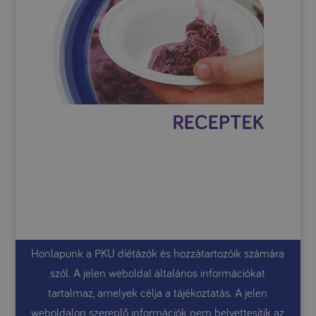
Honlapunk a PKU diétázók és hozzátartozóik számára
szól. A jelen weboldal általános információkat
tartalmaz, amelyek célja a tájékoztatás. A jelen
weboldalon szereplő információk nem helyettesítik az