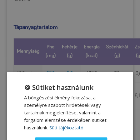
Tápanyagtartalom
Phe
Fehérje
Energia
Szénhidrát
Zs
Mennyiség
(mg)
(g)
(kcal)
(g)
(g
100 ml
27,6
0,6
137,5
39
3,
🍪 Sütiket használunk
1 adag (kb.
59,3
1,29
295,6
83,8
8,
A böngészési élmény fokozása, a
215 ml)
személyre szabott hirdetések vagy
tartalmak megjelenítése, valamint a
forgalom elemzése érdekében sütiket
használunk.
Süti tájékoztató