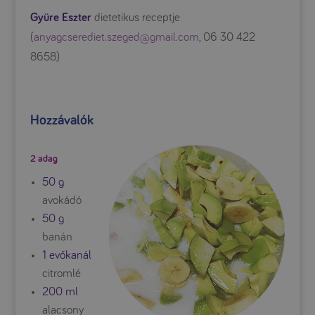
Gyüre Eszter
dietetikus receptje
(
anyagcserediet.szeged@gmail.com
, 06 30 422
8658)
Hozzávalók
2 adag
50 g
avokádó
50 g
banán
1 evőkanál
citromlé
200 ml
alacsony