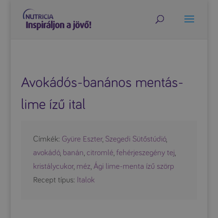
Avokádós-banános mentás-
lime ízű ital
Címkék:
Gyüre Eszter
,
Szegedi Sütőstúdió
,
avokádó
,
banán
,
citromlé
,
fehérjeszegény tej
,
kristálycukor
,
méz
,
Ági lime-menta ízű szörp
Recept típus:
Italok