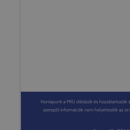
Honlapunk a PKU diétázók és hozzátartozóik sz
szereplő információk nem helyettesítik az orv