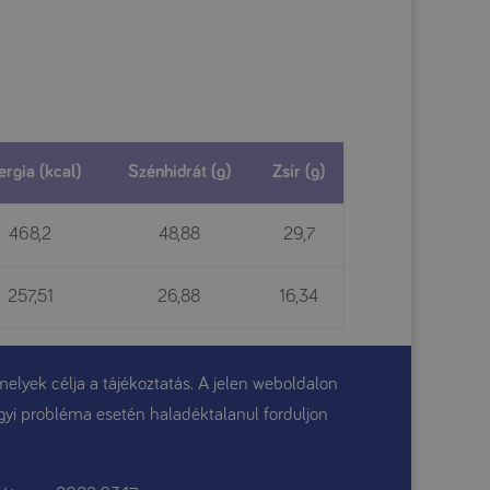
ergia (kcal)
Szénhidrát (g)
Zsír (g)
468,2
48,88
29,7
257,51
26,88
16,34
elyek célja a tájékoztatás. A jelen weboldalon
gügyi probléma esetén haladéktalanul forduljon