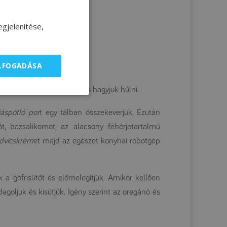
gjelenítése,
ELFOGADÁSA
en kifőzzük, majd leszűrjük és hagyjuk hűlni.
jáspótló por
t egy tálban összekeverjük. Ezután
ót, bazsalikomot, az alacsony fehérjetartalmú
ndvicskrém
et majd az egészet konyhai robotgép
ük a gofrisütőt és előmelegítjük. Amikor kellően
agoljuk és kisütjük. Igény szerint az oregánó és