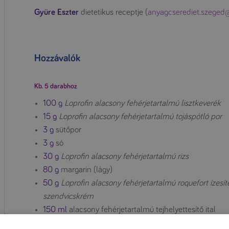
Gyüre Eszter
dietetikus receptje (
anyagcserediet.szege
Hozzávalók
Kb. 5 darabhoz
100 g
Loprofin alacsony fehérjetartalmú lisztkeverék
15 g
Loprofin alacsony fehérjetartalmú tojáspótló por
3 g
sütőpor
3 g
só
30 g
Loprofin alacsony fehérjetartalmú rizs
80 g
margarin (lágy)
50 g
Loprofin alacsony fehérjetartalmú roquefort ízesít
szendvicskrém
150 ml
alacsony fehérjetartalmú tejhelyettesítő ital
oregánó