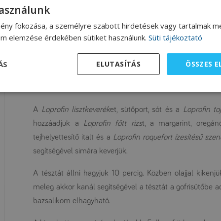
használunk
bazsalikom
olaj a gofrisütő kikenéséhez
ény fokozása, a személyre szabott hirdetések vagy tartalmak me
lom elemzése érdekében sütiket használunk.
Süti tájékoztató
Elkészítés
ÁS
ELUTASÍTÁS
ÖSSZES 
A
Loprofin rizs
t sóval, olajjal ellátott, forrásban lévő vízb
A
Loprofin lisztkeverék
et, sütőport, sót és a
Loprofin to
hozzáadjuk a
Loprofin főtt rizs
t, a margarint, oregán
tejhelyettesítő italt és a
Loprofin roquefort ízesítésű sze
segítségével simára keverjük.
A tésztát állni hagyjuk 10 percig. Közben olajjal kikenj
meleg akkor kanál segítségével a tésztát a gofrisütőbe ad
bazsalikom elhagyható.