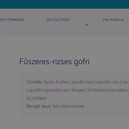
OFIN TERMÉKEK
PKU ÉLETMÓD
PKU KONYHA
Fűszeres-rizses gofri
Címkék:
Gyüre Eszter
,
Loprofin liszt
,
Loprofin rizs
,
Lopr
Loprofin tojáspótló por
,
Szegedi Sütőstúdió
,
bazsaliko
só
,
sütőpor
Recept típus:
Sós sütemények