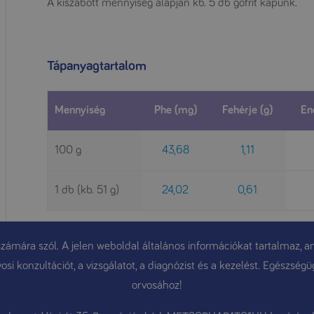
A kiszabott mennyiség alapján kb. 5 db gofrit kapunk.
Tápanyagtartalom
Mennyiség
Phe (mg)
Fehérje (g)
En
100 g
43,68
1,11
1 db (kb. 51 g)
24,02
0,61
ámára szól. A jelen weboldal általános információkat tartalmaz, am
osi konzultációt, a vizsgálatot, a diagnózist és a kezelést. Egészsé
orvosához!