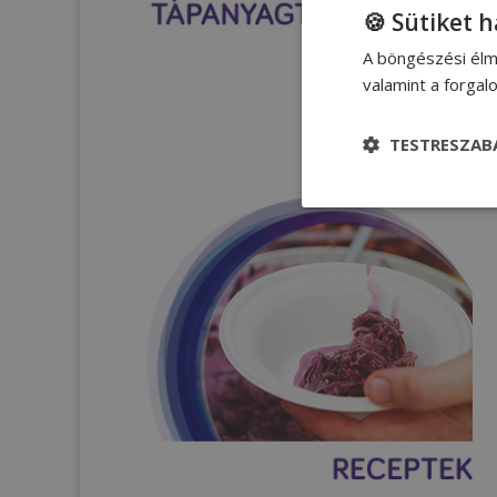
🍪 Sütiket 
A böngészési élm
valamint a forga
TESTRESZAB