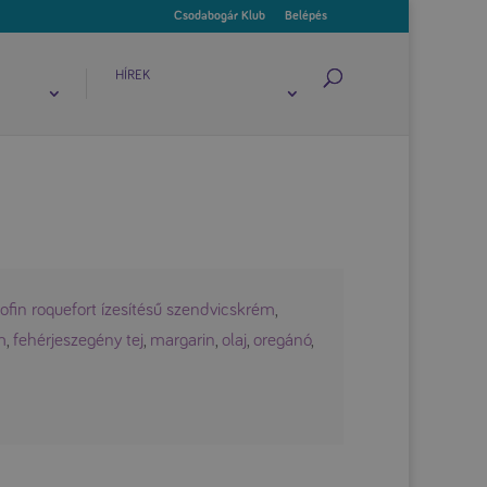
Csodabogár Klub
Belépés
HÍREK
ofin roquefort ízesítésű szendvicskrém
,
m
,
fehérjeszegény tej
,
margarin
,
olaj
,
oregánó
,