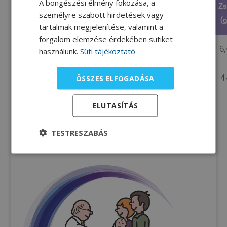
A böngészési élmény fokozása, a
Phe
Fehérje
Energia
Szénhidrát
Zs
Mennyiség
személyre szabott hirdetések vagy
(mg)
(g)
(kcal)
(g)
(g
tartalmak megjelenítése, valamint a
forgalom elemzése érdekében sütiket
100 g
46
1,1
310
62
6,
használunk.
Süti tájékoztató
ÖSSZES ELFOGADÁSA
összesen
338
7,7
2262
454
4
ELUTASÍTÁS
TESTRESZABÁS