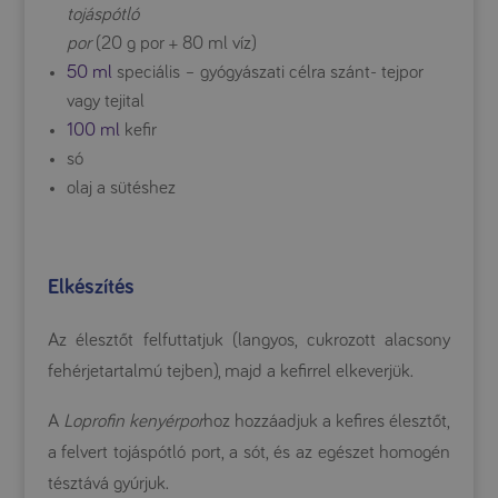
tojáspótló
por
(20 g por + 80 ml víz)
50 ml
speciális – gyógyászati célra szánt- tejpor
vagy tejital
100 ml
kefir
só
olaj a sütéshez
Elkészítés
Az élesztőt felfuttatjuk (langyos, cukrozott alacsony
fehérjetartalmú tejben), majd a kefirrel elkeverjük.
A
Loprofin kenyérpor
hoz hozzáadjuk a kefires élesztőt,
a felvert tojáspótló port, a sót, és az egészet homogén
tésztává gyúrjuk.