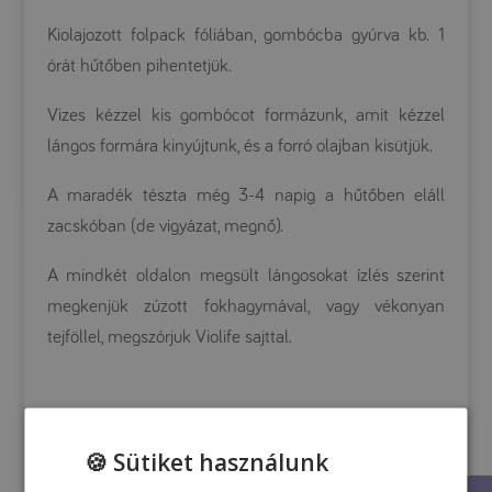
Kiolajozott folpack fóliában, gombócba gyúrva kb. 1
órát hűtőben pihentetjük.
Vizes kézzel kis gombócot formázunk, amit kézzel
lángos formára kinyújtunk, és a forró olajban kisütjük.
A maradék tészta még 3-4 napig a hűtőben eláll
zacskóban (de vigyázat, megnő).
A mindkét oldalon megsült lángosokat ízlés szerint
megkenjük zúzott fokhagymával, vagy vékonyan
tejföllel, megszórjuk Violife sajttal.
Tápanyagtartalom
🍪 Sütiket használunk