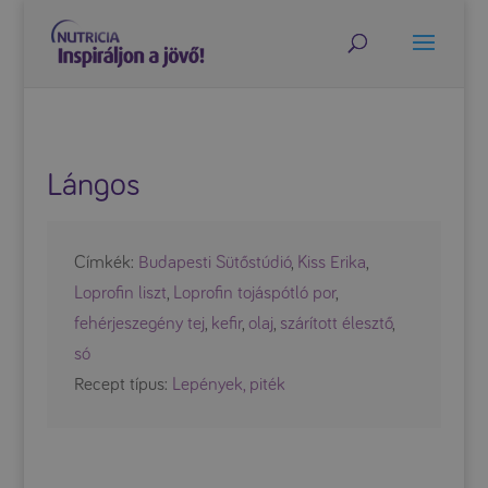
Lángos
Címkék:
Budapesti Sütőstúdió
,
Kiss Erika
,
Loprofin liszt
,
Loprofin tojáspótló por
,
fehérjeszegény tej
,
kefir
,
olaj
,
szárított élesztő
,
só
Recept típus:
Lepények, piték