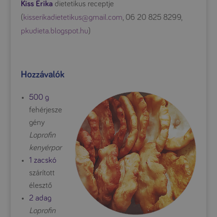
Kiss Erika
dietetikus receptje
(
kisserikadietetikus@gmail.com
, 06 20 825 8299,
pkudieta.blogspot.hu
)
Hozzávalók
500 g
fehérjesze
gény
Loprofin
kenyérpor
1 zacskó
szárított
élesztő
2 adag
Loprofin