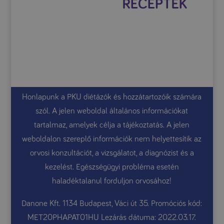
Honlapunk a PKU diétázók és hozzátartozóik számára
szól. A jelen weboldal általános információkat
tartalmaz, amelyek célja a tájékoztatás. A jelen
weboldalon szereplő információk nem helyettesítik az
orvosi konzultációt, a vizsgálatot, a diagnózist és a
kezelést. Egészségügyi probléma esetén
haladéktalanul forduljon orvosához!
Danone Kft. 1134 Budapest, Váci út 35. Promóciós kód:
MET20PHAPAT01HU Lezárás dátuma: 2022.03.17.