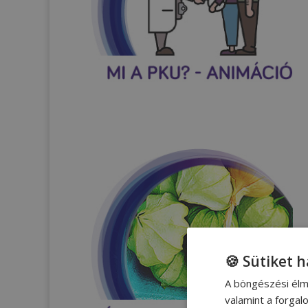
🍪 Sütiket 
A böngészési élm
valamint a forga