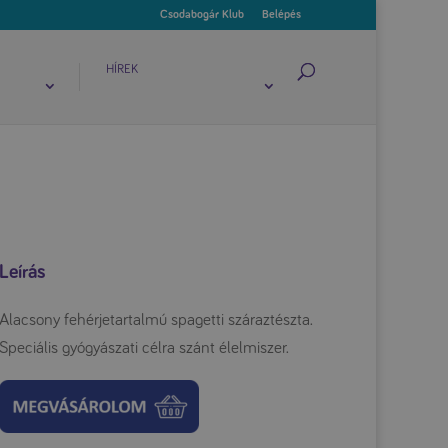
Csodabogár Klub
Belépés
HÍREK
Leírás
Alacsony fehérjetartalmú spagetti száraztészta.
Speciális gyógyászati célra szánt élelmiszer.