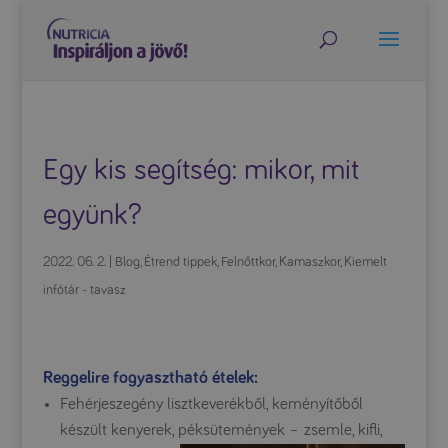
Egy kis segítség: mikor, mit
együnk?
2022. 06. 2.
|
Blog
,
Étrend tippek
,
Felnőttkor
,
Kamaszkor
,
Kiemelt
infótár - tavasz
Reggelire fogyasztható ételek:
Fehérjeszegény lisztkeverékből, keményítőből
készült kenyerek, péksütemények – zsemle, kifli,