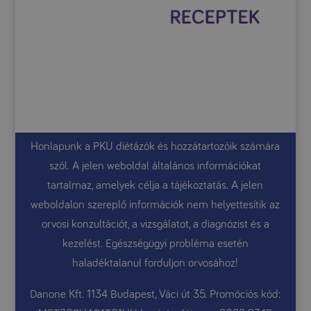
Honlapunk a PKU diétázók és hozzátartozóik számára
szól. A jelen weboldal általános információkat
tartalmaz, amelyek célja a tájékoztatás. A jelen
weboldalon szereplő információk nem helyettesítik az
orvosi konzultációt, a vizsgálatot, a diagnózist és a
kezelést. Egészségügyi probléma esetén
haladéktalanul forduljon orvosához!
Danone Kft. 1134 Budapest, Váci út 35. Promóciós kód: