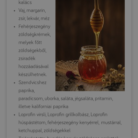
kalács
Vaj, margarin,
zsír, lekvár, méz
Fehérjeszegény
zöldségkrémek,
melyek főtt
zöldségekből,
zsiradék
hozzáadásával
készülhetnek.
Szendvicshez
paprika,
paradicsom, uborka, saláta, jégsaláta, pritamin,
illetve kaliforniai paprika
Loprofin virsli, Loprofin grillkolbász, Loprofin
húspástétom, fehérjeszegény kenyérrel, mustárral,
ketchuppal, zöldségekkel