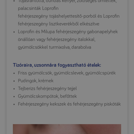
Tojásrántotta, bundás kenyér, zöldséges omlettek,
palacsinták Loprofin
fehérjeszegény tojáshelyettesítő-porból és Loprofin
fehérjeszegény lisztkeverékből elkészítve
Loprofin és Milupa fehérjeszegény gabonapelyhek
önállóan vagy fehérjeszegény italokkal,
gyümölcsökkel turmixolva, darabolva
Tízóraira, uzsonnára fogyasztható ételek:
Friss gyümölcsök, gyümölcslevek, gyümölcspürék
Pudingok, krémek
Tejberizs fehérjeszegény tejjel
Gyümölcskompótok, befőttek
Fehérjeszegény kekszek és fehérjeszegény piskóták