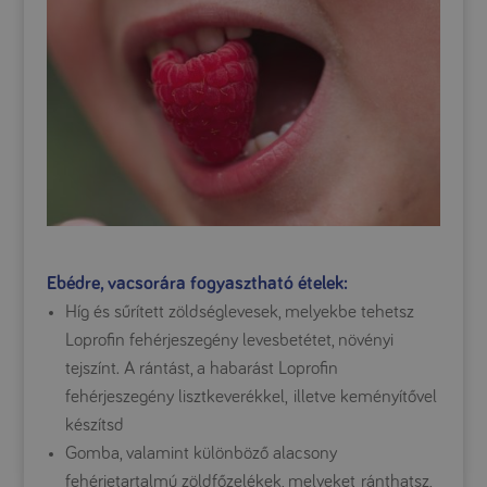
Ebédre, vacsorára fogyasztható ételek:
Híg és sűrített zöldséglevesek, melyekbe tehetsz
Loprofin fehérjeszegény levesbetétet, növényi
tejszínt. A rántást, a habarást Loprofin
fehérjeszegény lisztkeverékkel, illetve keményítővel
készítsd
Gomba, valamint különböző alacsony
fehérjetartalmú zöldfőzelékek, melyeket ránthatsz,