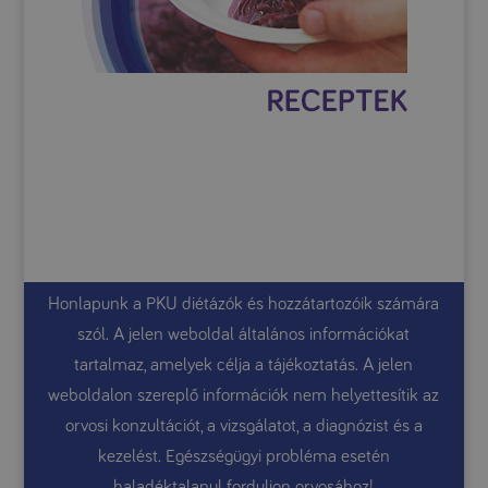
Honlapunk a PKU diétázók és hozzátartozóik számára
szól. A jelen weboldal általános információkat
tartalmaz, amelyek célja a tájékoztatás. A jelen
weboldalon szereplő információk nem helyettesítik az
orvosi konzultációt, a vizsgálatot, a diagnózist és a
kezelést. Egészségügyi probléma esetén
haladéktalanul forduljon orvosához!