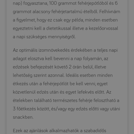
nap) fogyasztana, 100 grammot fehérjepótlóból és 6
grammot alacsony fehérjetartalmú ételből. Felhívnám
a figyelmet, hogy ez csak egy példa, minden esetben
egyeztetni kell a dietetikussal illetve a kezelőorvossal
a napi szükséges mennyiségről.
Az optimális izomnövekedés érdekében a teljes napi
adagot elosztva kell bevenni a nap folyamán, az
edzések befejezését követő 2 órán belül, illetve
lehetőség szerint azonnal. Ideális esetben minden
étkezés után a fehérjepótlót be kell venni, egyet
közvetlenül edzés után és egyet lefekvés előtt. Az
ételekben található természetes fehérje felosztható a
3 főétkezés között, és/vagy egy edzés előtti vagy utáni
snackben.
Ezek az ajánlások alkalmazhatók a szabadidős