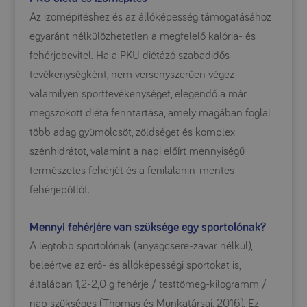
Az izomépítéshez és az állóképesség támogatásához
egyaránt nélkülözhetetlen a megfelelő kalória- és
fehérjebevitel. Ha a PKU diétázó szabadidős
tevékenységként, nem versenyszerűen végez
valamilyen sporttevékenységet, elegendő a már
megszokott diéta fenntartása, amely magában foglal
több adag gyümölcsöt, zöldséget és komplex
szénhidrátot, valamint a napi előírt mennyiségű
természetes fehérjét és a fenilalanin-mentes
fehérjepótlót.
Mennyi fehérjére van szüksége egy sportolónak?
A legtöbb sportolónak (anyagcsere-zavar nélkül),
beleértve az erő- és állóképességi sportokat is,
általában 1,2-2,0 g fehérje / testtömeg-kilogramm /
nap szükséges (Thomas és Munkatársai, 2016). Ez