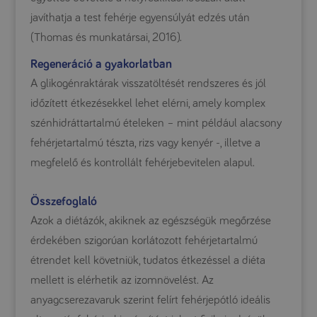
javíthatja a test fehérje egyensúlyát edzés után
(Thomas és munkatársai, 2016).
Regeneráció a gyakorlatban
A glikogénraktárak visszatöltését rendszeres és jól
időzített étkezésekkel lehet elérni, amely komplex
szénhidráttartalmú ételeken – mint például alacsony
fehérjetartalmú tészta, rizs vagy kenyér -, illetve a
megfelelő és kontrollált fehérjebevitelen alapul.
Összefoglaló
Azok a diétázók, akiknek az egészségük megőrzése
érdekében szigorúan korlátozott fehérjetartalmú
étrendet kell követniük, tudatos étkezéssel a diéta
mellett is elérhetik az izomnövelést. Az
anyagcserezavaruk szerint felírt fehérjepótló ideális