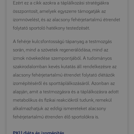
Ezért ez a cikk azokra a táplálkozási stratégiákra
összpontosít, amelyek egyszerre támogatják az
izomnövelést, és az alacsony fehérjetartalmú étrendet
folytató sportoló hatékony testedzését.
A fehérje kulcsfontosságú tápanyag a testmozgás
során, mind a szövetek regenerálódása, mind az
izmok növekedése szempontjából. A tudományos
szakirodalomban kevés kutatás áll rendelkezésre az
alacsony fehérjetartalmú étrendet folytató diétázók
izomépítéséről és sporttáplálkozásáról. Azonban az
alapján, amit a testmozgásra és a táplálkozásra adott
metabolikus és fizikai reakciókról tudunk, remekül
alkalmazhatjuk az eddigi ismereteket alacsony
fehérjetartalmú étrenden élő sportolókra is.
PKU diéta és izomépítés