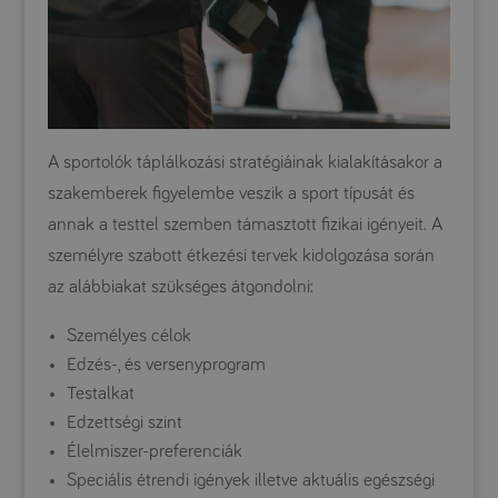
A sportolók táplálkozási stratégiáinak kialakításakor a
szakemberek figyelembe veszik a sport típusát és
annak a testtel szemben támasztott fizikai igényeit. A
személyre szabott étkezési tervek kidolgozása során
az alábbiakat szükséges átgondolni:
Személyes célok
Edzés-, és versenyprogram
Testalkat
Edzettségi szint
Élelmiszer-preferenciák
Speciális étrendi igények illetve aktuális egészségi