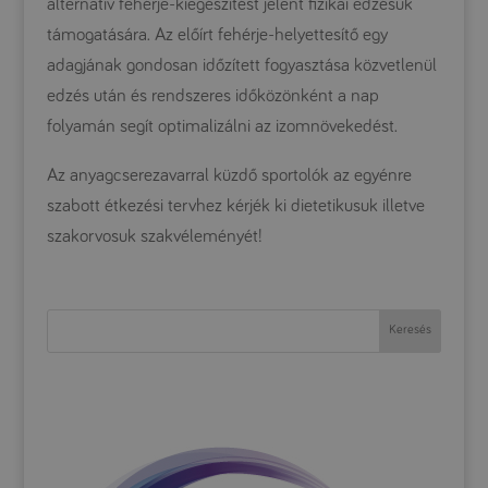
alternatív fehérje-kiegészítést jelent fizikai edzésük
támogatására. Az előírt fehérje-helyettesítő egy
adagjának gondosan időzített fogyasztása közvetlenül
edzés után és rendszeres időközönként a nap
folyamán segít optimalizálni az izomnövekedést.
Az anyagcserezavarral küzdő sportolók az egyénre
szabott étkezési tervhez kérjék ki dietetikusuk illetve
szakorvosuk szakvéleményét!