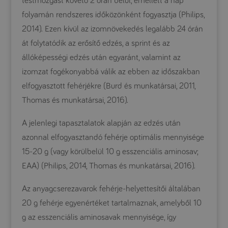
testmozgást követő 2 órán belül, emellett a nap
folyamán rendszeres időközönként fogyasztja (Philips,
2014). Ezen kívül az izomnövekedés legalább 24 órán
át folytatódik az erősítő edzés, a sprint és az
állóképességi edzés után egyaránt, valamint az
izomzat fogékonyabbá válik az ebben az időszakban
elfogyasztott fehérjékre (Burd és munkatársai, 2011,
Thomas és munkatársai, 2016).
A jelenlegi tapasztalatok alapján az edzés után
azonnal elfogyasztandó fehérje optimális mennyisége
15-20 g (vagy körülbelül 10 g esszenciális aminosav;
EAA) (Philips, 2014, Thomas és munkatársai, 2016).
Az anyagcserezavarok fehérje-helyettesítői általában
20 g fehérje egyenértéket tartalmaznak, amelyből 10
g az esszenciális aminosavak mennyisége, így