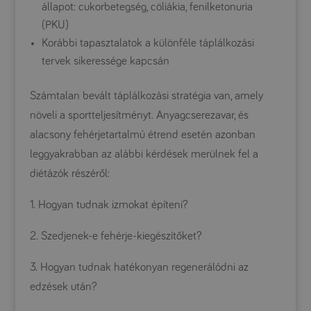
állapot: cukorbetegség, cöliákia, fenilketonuria
(PKU)
Korábbi tapasztalatok a különféle táplálkozási
tervek sikeressége kapcsán
Számtalan bevált táplálkozási stratégia van, amely
növeli a sportteljesítményt. Anyagcserezavar, és
alacsony fehérjetartalmú étrend esetén azonban
leggyakrabban az alábbi kérdések merülnek fel a
diétázók részéről:
1. Hogyan tudnak izmokat építeni?
2. Szedjenek-e fehérje-kiegészítőket?
3. Hogyan tudnak hatékonyan regenerálódni az
edzések után?