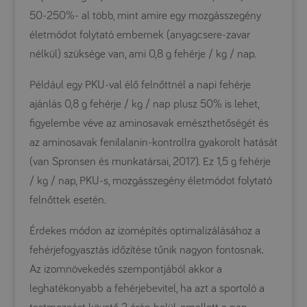
50-250%- al több, mint amire egy mozgásszegény
életmódot folytató embernek (anyagcsere-zavar
nélkül) szüksége van, ami 0,8 g fehérje / kg / nap.
Például egy PKU-val élő felnőttnél a napi fehérje
ajánlás 0,8 g fehérje / kg / nap plusz 50% is lehet,
figyelembe véve az aminosavak emészthetőségét és
az aminosavak fenilalanin-kontrollra gyakorolt ​​hatását
(van Spronsen és munkatársai, 2017). Ez 1,5 g fehérje
/ kg / nap, PKU-s, mozgásszegény életmódot folytató
felnőttek esetén.
Érdekes módon az izomépítés optimalizálásához a
fehérjefogyasztás időzítése tűnik nagyon fontosnak.
Az izomnövekedés szempontjából akkor a
leghatékonyabb a fehérjebevitel, ha azt a sportoló a