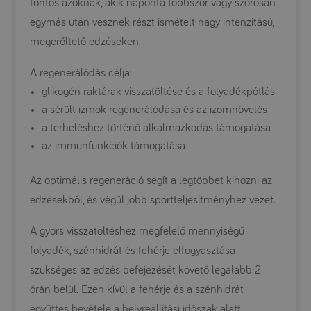
fontos azoknak, akik naponta többször vagy szorosan
egymás után vesznek részt ismételt nagy intenzitású,
megerőltető edzéseken.
A regenerálódás célja:
glikogén raktárak visszatöltése és a folyadékpótlás
a sérült izmok regenerálódása és az izomnövelés
a terheléshez történő alkalmazkodás támogatása
az immunfunkciók támogatása
Az optimális regeneráció segít a legtöbbet kihozni az
edzésekből, és végül jobb sportteljesítményhez vezet.
A gyors visszatöltéshez megfelelő mennyiségű
folyadék, szénhidrát és fehérje elfogyasztása
szükséges az edzés befejezését követő legalább 2
órán belül. Ezen kívül a fehérje és a szénhidrát
együttes bevétele a helyreállítási időszak alatt