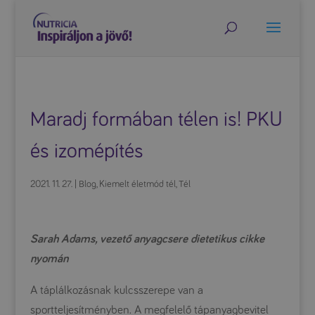
Maradj formában télen is! PKU
és izomépítés
2021. 11. 27.
|
Blog
,
Kiemelt életmód tél
,
Tél
Sarah Adams, vezető anyagcsere dietetikus cikke
nyomán
A táplálkozásnak kulcsszerepe van a
sportteljesítményben. A megfelelő tápanyagbevitel