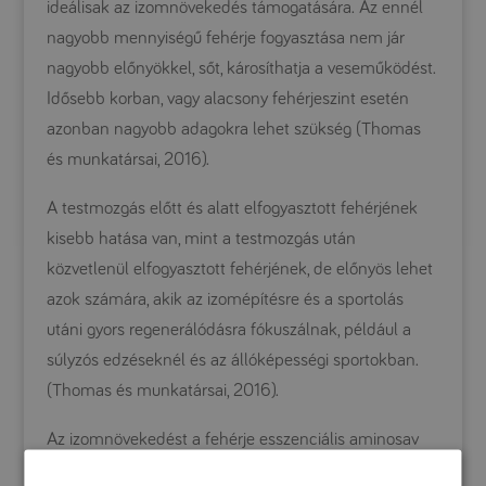
ideálisak az izomnövekedés támogatására. Az ennél
nagyobb mennyiségű fehérje fogyasztása nem jár
nagyobb előnyökkel, sőt, károsíthatja a veseműködést.
Idősebb korban, vagy alacsony fehérjeszint esetén
azonban nagyobb adagokra lehet szükség (Thomas
és munkatársai, 2016).
A testmozgás előtt és alatt elfogyasztott fehérjének
kisebb hatása van, mint a testmozgás után
közvetlenül elfogyasztott fehérjének, de előnyös lehet
azok számára, akik az izomépítésre és a sportolás
utáni gyors regenerálódásra fókuszálnak, például a
súlyzós edzéseknél és az állóképességi sportokban.
(Thomas és munkatársai, 2016).
Az izomnövekedést a fehérje esszenciális aminosav
(EAA) tartalma biztosítja. (Tipton és munkatársai,