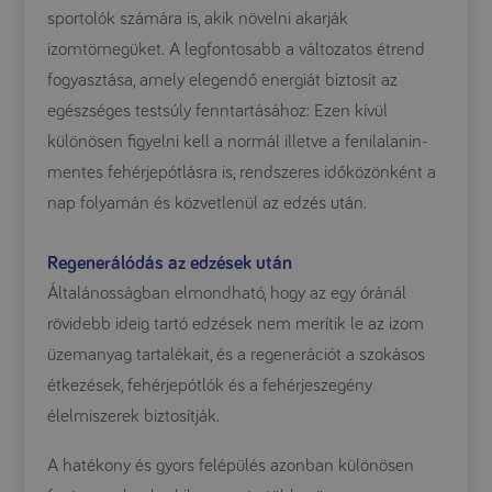
sportolók számára is, akik növelni akarják
izomtömegüket. A legfontosabb a változatos étrend
fogyasztása, amely elegendő energiát biztosít az
egészséges testsúly fenntartásához: Ezen kívül
különösen figyelni kell a normál illetve a fenilalanin-
mentes fehérjepótlásra is, rendszeres időközönként a
nap folyamán és közvetlenül az edzés után.
Regenerálódás az edzések után
Általánosságban elmondható, hogy az egy óránál
rövidebb ideig tartó edzések nem merítik le az izom
üzemanyag tartalékait, és a regenerációt a szokásos
étkezések, fehérjepótlók és a fehérjeszegény
élelmiszerek biztosítják.
A hatékony és gyors felépülés azonban különösen