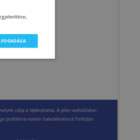
gjelenítése,
ELFOGADÁSA
elyek célja a tájékoztatás. A jelen weboldalon
gügyi probléma esetén haladéktalanul forduljon