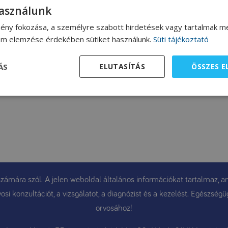
használunk
ény fokozása, a személyre szabott hirdetések vagy tartalmak me
lom elemzése érdekében sütiket használunk.
Süti tájékoztató
ÁS
ELUTASÍTÁS
ÖSSZES 
ámára szól. A jelen weboldal általános információkat tartalmaz, am
osi konzultációt, a vizsgálatot, a diagnózist és a kezelést. Egészsé
orvosához!