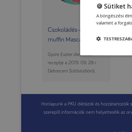
🍪 Sütiket 
A böngészési élm
valamint a forga
Csokoládés-cukkinis
TESTRESZAB
muffin Mascarponéval
Gyüre Eszter dietetikus
receptje a 2019. 09. 28-i
Debreceni Sütőstúdióról.
Honlapunk a PKU diétázók és hozzátartozóik sz
szereplő információk nem helyettesítik az orv