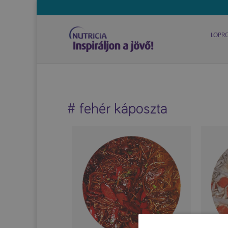
LOPR
# fehér káposzta