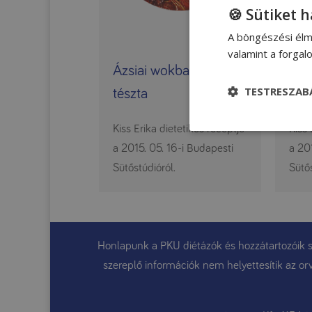
🍪 Sütiket 
A böngészési élm
valamint a forga
Ázsiai wokban sült
Col
TESTRESZAB
tészta
káp
Kiss Erika dietetikus receptje
Kiss 
a 2015. 05. 16-i Budapesti
a 20
Sütőstúdióról.
Sütős
Honlapunk a PKU diétázók és hozzátartozóik sz
szereplő információk nem helyettesítik az orv