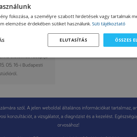
használunk
ény fokozása, a személyre szabott hirdetések vagy tartalmak me
lom elemzése érdekében sütiket használunk.
Süti tájékoztató
e slaw (amerikai
ÁS
ELUTASÍTÁS
ÖSSZES 
osztasaláta)
Erika dietetikus receptje
15. 05. 16-i Budapesti
túdióról.
ámára szól. A jelen weboldal általános információkat tartalmaz, am
osi konzultációt, a vizsgálatot, a diagnózist és a kezelést. Egészsé
orvosához!