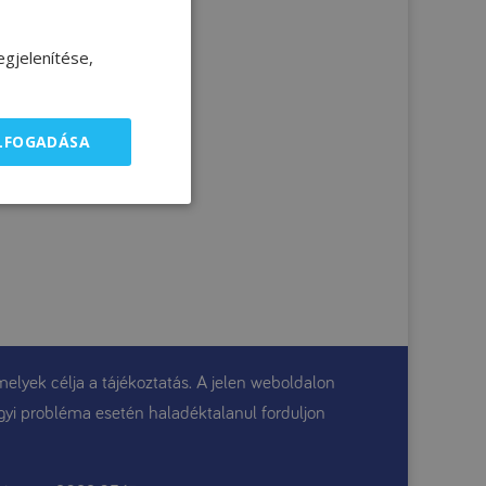
gjelenítése,
ELFOGADÁSA
elyek célja a tájékoztatás. A jelen weboldalon
gügyi probléma esetén haladéktalanul forduljon