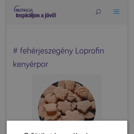
# fehérjeszegény Loprofin
kenyérpor