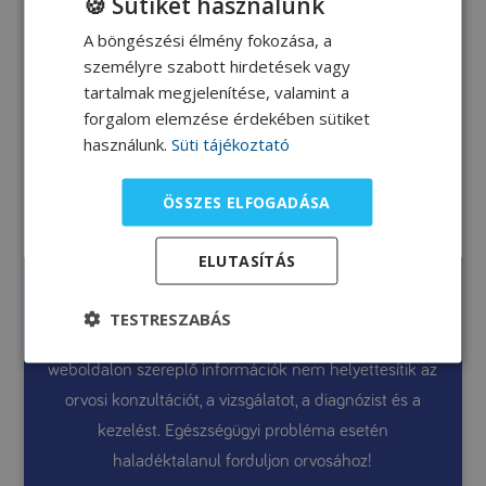
🍪 Sütiket használunk
A böngészési élmény fokozása, a
személyre szabott hirdetések vagy
tartalmak megjelenítése, valamint a
Loprofin keksz
forgalom elemzése érdekében sütiket
variációk
használunk.
Süti tájékoztató
Kiss Erika dietetikus receptje
ÖSSZES ELFOGADÁSA
ELUTASÍTÁS
Honlapunk a PKU diétázók és hozzátartozóik számára
szól. A jelen weboldal általános információkat
TESTRESZABÁS
tartalmaz, amelyek célja a tájékoztatás. A jelen
weboldalon szereplő információk nem helyettesítik az
orvosi konzultációt, a vizsgálatot, a diagnózist és a
kezelést. Egészségügyi probléma esetén
haladéktalanul forduljon orvosához!