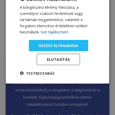
A böngészési élmény fokozása, a
személyre szabott hirdetések vagy
Virslipörkölt
tartalmak megjelenítése, valamint a
forgalom elemzése érdekében sütiket
Gyüre Eszter dietetikus
használunk.
Süti tájékoztató
receptje a 2015. 10. 17-i
Békéscsabai Sütőstúdióról.
ÖSSZES ELFOGADÁSA
ELUTASÍTÁS
Honlapunk a PKU diétázók és hozzátartozóik számára
szól. A jelen weboldal általános információkat
TESTRESZABÁS
tartalmaz, amelyek célja a tájékoztatás. A jelen
weboldalon szereplő információk nem helyettesítik az
orvosi konzultációt, a vizsgálatot, a diagnózist és a
kezelést. Egészségügyi probléma esetén
haladéktalanul forduljon orvosához!