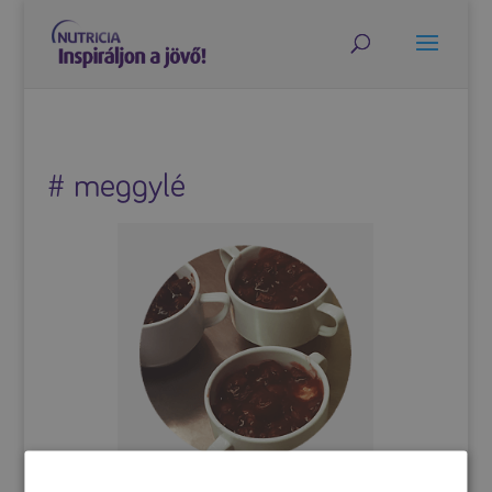
# meggylé