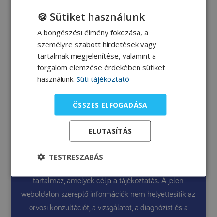
🍪 Sütiket használunk
A böngészési élmény fokozása, a
személyre szabott hirdetések vagy
Meggyes-fűszeres
tartalmak megjelenítése, valamint a
gyümölcsrizs
forgalom elemzése érdekében sütiket
használunk.
Süti tájékoztató
Gyüre Eszter dietetikus
receptje a 2015. 10. 17-i
ÖSSZES ELFOGADÁSA
Békéscsabai Sütőstúdióról.
ELUTASÍTÁS
Honlapunk a PKU diétázók és hozzátartozóik számára
TESTRESZABÁS
szól. A jelen weboldal általános információkat
tartalmaz, amelyek célja a tájékoztatás. A jelen
weboldalon szereplő információk nem helyettesítik az
orvosi konzultációt, a vizsgálatot, a diagnózist és a