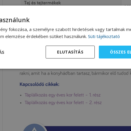
Tej és tejtermékek
Mil
Tej helyett
feh
használunk
Kakaó helyett
Mi
ény fokozása, a személyre szabott hirdetések vagy tartalmak me
lom elemzése érdekében sütiket használunk.
Süti tájékoztató
Tojás helyett
Lop
ÁS
ELUTASÍTÁS
ÖSSZES 
Ha még több receptet, ötletet szeretnél, érdemes webold
sütőstúdió
felvételeleket. Az ott elkészített recepteket p
rakni, amit ha a konyhádban tartasz, bármikor elő tudod k
Kapcsolódó cikkek:
Táplálkozás egy éves kor felett – 1. rész
Táplálkozás egy éves kor felett – 2. rész