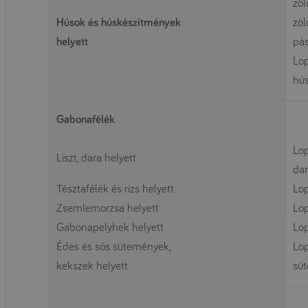
zöl
Húsok és húskészítmények
zö
helyett
pá
Lop
hú
Gabonafélék
.
Lop
Liszt, dara helyett
da
Tésztafélék és rizs helyett
Lop
Zsemlemorzsa helyett
Lop
Gabonapelyhek helyett
Lop
Édes és sós sütemények,
Lop
kekszek helyett
sü