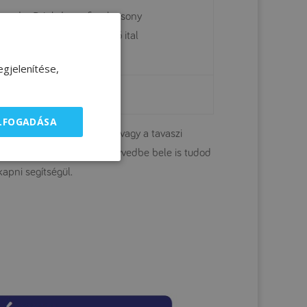
upa Lp Drink, Loprofin alacsony
érjetartalmú tejhelyettesítő ital
lupa Lp Drink Choco
gjelenítése,
rofin tojáshelyettesítő por
ELFOGADÁSA
alunkon megnézni az őszi vagy a tavaszi
edig a
Loprofin
szakácskönyvedbe bele is tudod
apni segítségül.