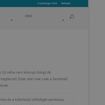
Csodabogár Klub
Belépés
HÍREK
ni. Ez néha nem könnyű dolog! Az
l megtanuld. Ezek után már csak a fantáziád
sének.
ba és a különböző zöldségek panírozva,