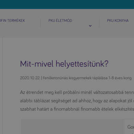
OFIN TERMÉKEK
PKU ÉLETMÓD
PKU KONYHA
Mit-mivel helyettesítünk?
2020. 10. 22.
|
Fenilketonúriás kisgyermekek táplálása 1-8 éves korig
Az étrendet meg kell próbálni minél változatosabbá ten
alábbi táblázat segítséget ad ahhoz, hogy az alapokat jó
szabhat határt a finomabbnál finomabb ételek elkészíté
Gom