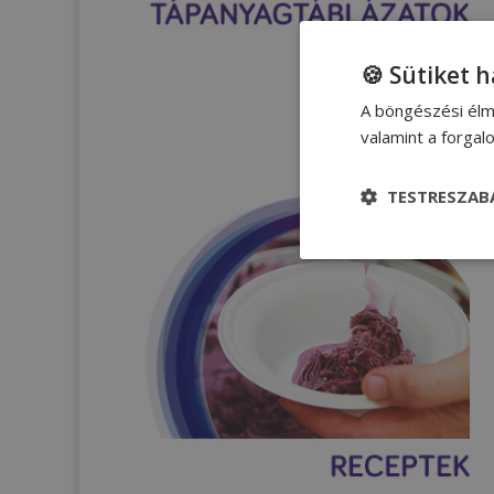
🍪 Sütiket 
A böngészési élm
valamint a forga
TESTRESZAB