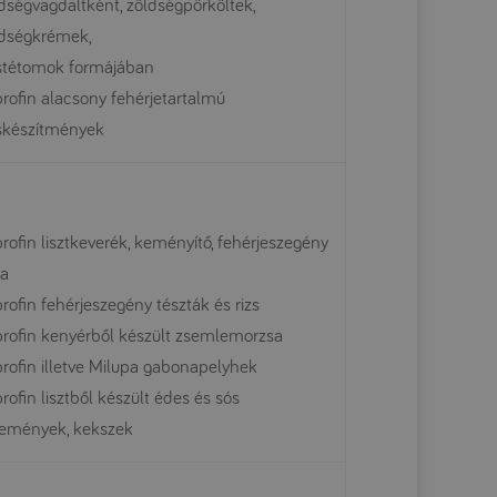
dségvagdaltként, zöldségpörköltek,
ldségkrémek,
stétomok formájában
rofin alacsony fehérjetartalmú
skészítmények
rofin lisztkeverék, keményítő, fehérjeszegény
ra
rofin fehérjeszegény tészták és rizs
rofin kenyérből készült zsemlemorzsa
rofin illetve Milupa gabonapelyhek
rofin lisztből készült édes és sós
temények, kekszek