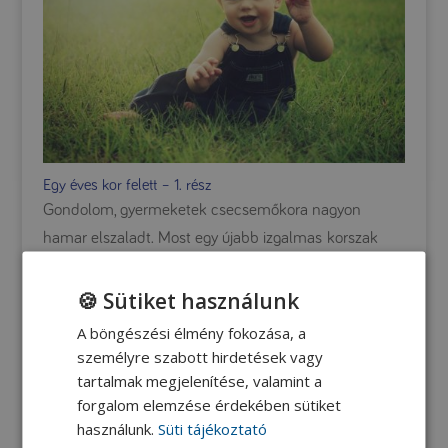
Egy éves kor felett – 1. rész
Gondolom, gyermeketek csecsemőkora nagyon
hamar elszaladt. Most egy újabb izgalmas korszak
előtt álltok. Hirtelen mások lesznek a kívánságai,
megnő az élettere, egyre önállóbb lesz, saját
🍪 Sütiket használunk
elképzelésekkel és akarattal. Sok minden
A böngészési élmény fokozása, a
megváltozik, más menetrendben zajlik...
személyre szabott hirdetések vagy
tartalmak megjelenítése, valamint a
forgalom elemzése érdekében sütiket
használunk.
Süti tájékoztató