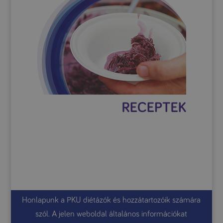
Honlapunk a PKU diétázók és hozzátartozóik számára
szól. A jelen weboldal általános információkat