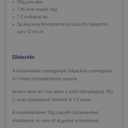
50g porcukor
1 db lime reszelt héja
1-2 evőkanál víz
5g alacsony fehérjetartalmú Loprofin tojáspótló
por+ 12 ml víz
Elkészítés
A hozzávalókat összegyúrjuk, folpackba csomagoljuk
és 1 órára hűtőszekrénybe tesszük.
Amikor letelt az 1 óra akkor a sütőt előmelegítjük 180
C-ra és sütőpapírral bélelünk ki 1-2 tepsit.
A munkafelületen 10g Loprofin lisztkeveréket
eloszlatunk, és ezen jól átgyúrjuk a tésztánkat.