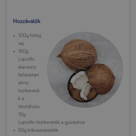
Hozzávalók
100g hideg
vaj
150g
Loprofin
alacsony
fehérjetart
almú
lisztkeveré
k a
tésztához+
10g
Loprofin lisztkeverék a gyúráshoz
50g kókuszreszelék