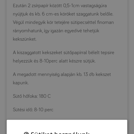
Ezután 2 zsírpapír között 0,5-1cm vastagságúra
nyújtjuk és kb. 6 cm-es köröket szaggatunk belőle.
Végül mindegyik kör tetejére sütipecséttel finoman
rányomhatunk, így igazán egyedivé tehetjük
kekszünket.
A kiszaggatott kekszeket sütőpapírral bélelt tepsire
helyezzük és 8-10perc alatt készre sütjük.
A megadott mennyiség alapján kb. 13 db kekszet
kapunk.
Sütő hőfoka: 180 C
Sütési idő: 8-10 perc
Tápanyagtartalom