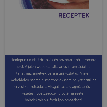
Honlapunk a PKU diétázók és hozzátartozóik számára
szól. A jelen weboldal általános információkat
tartalmaz, amelyek célja a tájékoztatás. A jelen
weboldalon szereplő információk nem helyettesítik az
orvosi konzultációt, a vizsgálatot, a diagnózist és a
kezelést. Egészségügyi probléma esetén
haladéktalanul forduljon orvosához!