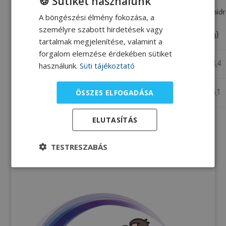
🍪 Sütiket használunk
Energia
Phe
Fehérje
Zsír
Szénhidr
A böngészési élmény fokozása, a
Mennyiség
személyre szabott hirdetések vagy
(kcal)
(mg)
(g)
(g)
(g)
tartalmak megjelenítése, valamint a
forgalom elemzése érdekében sütiket
100g
588,9
62,1
1,3
35,3
64,4
használunk.
Süti tájékoztató
ÖSSZES ELFOGADÁSA
1 darab*
147,2
15,5
0,3
8,8
16,1
ELUTASÍTÁS
*1 darab kb. 25 g
TESTRESZABÁS