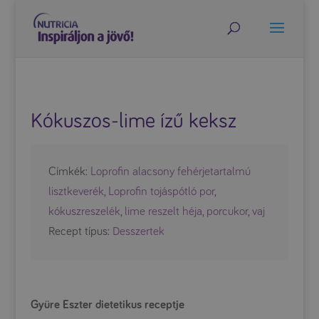
Kókuszos-lime ízű keksz
Címkék:
Loprofin alacsony fehérjetartalmú
lisztkeverék
,
Loprofin tojáspótló por
,
kókuszreszelék
,
lime reszelt héja
,
porcukor
,
vaj
Recept típus:
Desszertek
Gyüre Eszter dietetikus receptje