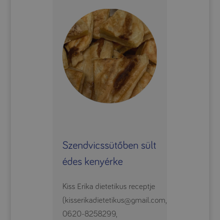
Szendvicssütőben sült
édes kenyérke
Kiss Erika dietetikus receptje
(kisserikadietetikus@gmail.com,
0620-8258299,