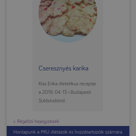
Cseresznyés karika
Kiss Erika dietetikus receptje
a 2019. 04. 13-i Budapesti
Sütőstúdióról.
« Régebbi bejegyzések
Honlapunk a PKU diétázók és hozzátartozóik számára