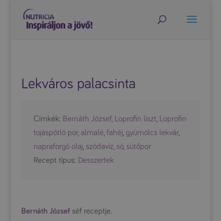
Lekváros palacsinta
Címkék:
Bernáth József
,
Loprofin liszt
,
Loprofin
tojáspótló por
,
almalé
,
fahéj
,
gyümölcs lekvár
,
napraforgó olaj
,
szódavíz
,
só
,
sütőpor
Recept típus:
Desszertek
Bernáth József
séf receptje.