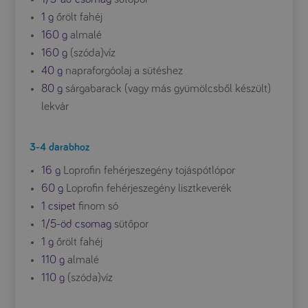
1 g
őrölt fahéj
160 g
almalé
160 g
(szóda)víz
40 g
napraforgóolaj a sütéshez
80 g
sárgabarack (vagy más gyümölcsből készült)
lekvár
3-4 darabhoz
16 g
Loprofin fehérjeszegény tojáspótlópor
60 g
Loprofin fehérjeszegény lisztkeverék
1 csipet
finom só
1/5-öd csomag
sütőpor
1 g
őrölt fahéj
110 g
almalé
110 g
(szóda)víz