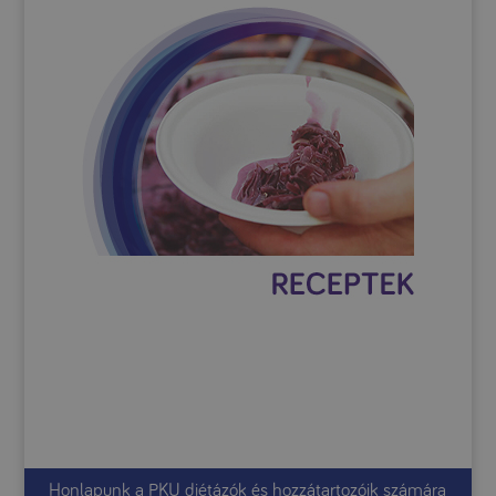
Honlapunk a PKU diétázók és hozzátartozóik számára