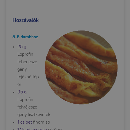
Hozzávalók
5-6 darabhoz
25 g
Loprofin
fehérjesze
gény
tojáspótlóp
or
95 g
Loprofin
fehréjesze
gény lisztkeverék
1 csipet
finom só
1/3-ad csomag
sütőpor