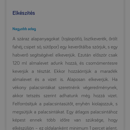
Elkészítés
Nagyobb adag
A száraz alapanyagokat (tojáspótló, lisztkeverék, őrölt
fahéj, csipet só, sütőpor) egy keverőtálba szórjuk, s egy
habverő segítségével elkeverjük. Ezután először csak
120 ml almalevet adunk hozzá, és csomómentesre
keverjük a tésztát. Ekkor hozzáöntjük a maradék
almalevet és a vizet is. Alaposan elkeverjük. Ha
vékony palacsintákat szeretnénk végeredménynek,
akkor tetszés szerint adhatunk még hozzá vizet.
Felforrósítjuk a palacsintasütőt, enyhén kiolajozzuk, s
megsütjük a palacsintákat. Egy átlagos palacsintához
képest ennek több időre van szüksége, hogy
elkészüljön – ez oldalanként minimum 1 percet jelent.