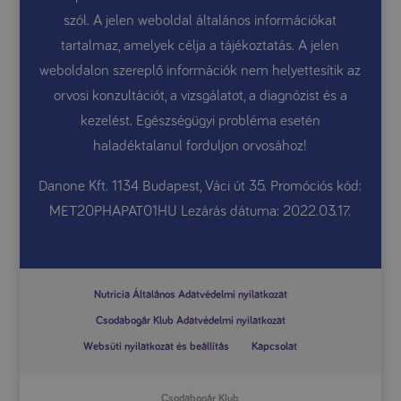
szól. A jelen weboldal általános információkat
tartalmaz, amelyek célja a tájékoztatás. A jelen
weboldalon szereplő információk nem helyettesítik az
orvosi konzultációt, a vizsgálatot, a diagnózist és a
kezelést. Egészségügyi probléma esetén
haladéktalanul forduljon orvosához!
Danone Kft. 1134 Budapest, Váci út 35. Promóciós kód:
MET20PHAPAT01HU Lezárás dátuma: 2022.03.17.
Nutricia Általános Adatvédelmi nyilatkozat
Csodabogár Klub Adatvédelmi nyilatkozat
Websüti nyilatkozat és beállítás
Kapcsolat
Csodabogár Klub