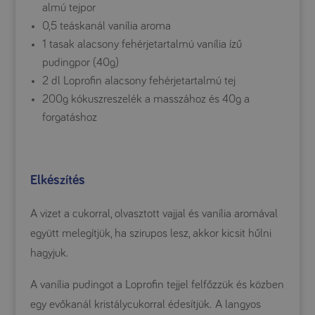
almú tejpor
0,5 teáskanál vanília aroma
1 tasak alacsony fehérjetartalmú vanília ízű
pudingpor (40g)
2 dl Loprofin alacsony fehérjetartalmú tej
200g kókuszreszelék a masszához és 40g a
forgatáshoz
Elkészítés
A vizet a cukorral, olvasztott vajjal és vanília aromával
együtt melegítjük, ha szirupos lesz, akkor kicsit hűlni
hagyjuk.
A vanília pudingot a Loprofin tejjel felfőzzük és közben
egy evőkanál kristálycukorral édesítjük. A langyos