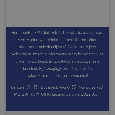
Honlapunk a PKU diétázók és hozzátartozóik számára
szól. A jelen weboldal általános információkat
tartalmaz, amelyek célja a tájékoztatás. A jelen
weboldalon szereplő információk nem helyettesítik az
orvosi konzultációt, a vizsgálatot, a diagnózist és a
kezelést. Egészségügyi probléma esetén
haladéktalanul forduljon orvosához!
Danone Kft. 1134 Budapest, Váci út 35. Promóciós kód:
MET20PHAPAT01HU Lezárás dátuma: 2022.03.17.