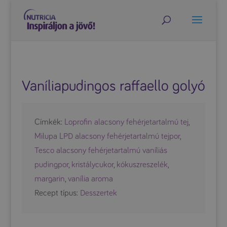
Vaníliapudingos raffaello golyó
Címkék:
Loprofin alacsony fehérjetartalmú tej
,
Milupa LPD alacsony fehérjetartalmú tejpor
,
Tesco alacsony fehérjetartalmú vaníliás
pudingpor
,
kristálycukor
,
kókuszreszelék
,
margarin
,
vanília aroma
Recept típus:
Desszertek