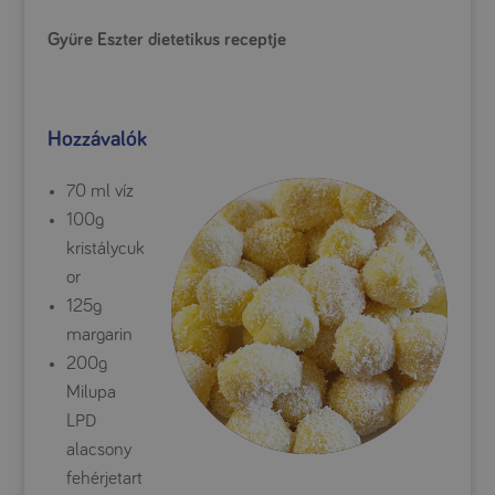
Gyüre Eszter dietetikus receptje
Hozzávalók
70 ml víz
100g
kristálycuk
or
125g
margarin
200g
Milupa
LPD
alacsony
fehérjetart