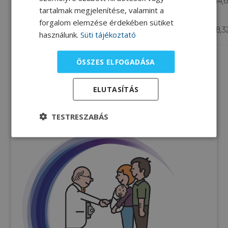
100g
313,63
120,6
3,16
40,19
34,
tartalmak megjelenítése, valamint a
forgalom elemzése érdekében sütiket
1 db*
75,27
28,94
0,76
9,64
8,3
használunk.
Süti tájékoztató
1 db kb. 24g
ÖSSZES ELFOGADÁSA
ELUTASÍTÁS
TESTRESZABÁS