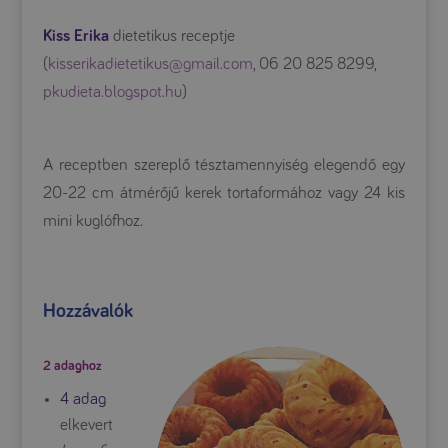
Kiss Erika
dietetikus receptje
(
kisserikadietetikus@gmail.com
, 06 20 825 8299,
pkudieta.blogspot.hu
)
A receptben szereplő tésztamennyiség elegendő egy
20-22 cm átmérőjű kerek tortaformához vagy 24 kis
mini kuglófhoz.
Hozzávalók
2 adaghoz
4 adag
elkevert