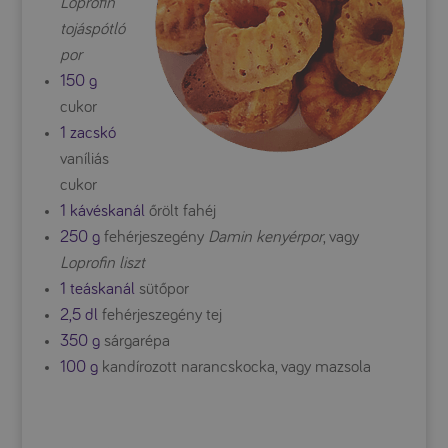
Loprofin
tojáspótló
por
150 g
cukor
1 zacskó
vaníliás
cukor
1 kávéskanál
őrölt fahéj
250 g
fehérjeszegény
Damin kenyérpor
, vagy
Loprofin liszt
1 teáskanál
sütőpor
2,5 dl
fehérjeszegény tej
350 g
sárgarépa
100 g
kandírozott narancskocka, vagy mazsola