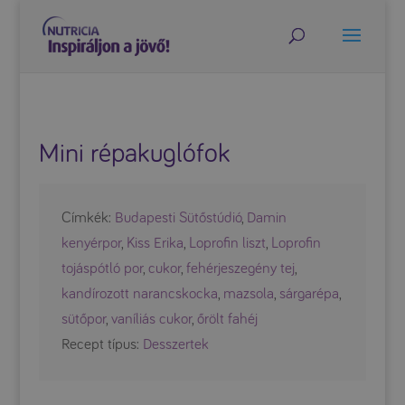
Mini répakuglófok
Címkék:
Budapesti Sütőstúdió
,
Damin
kenyérpor
,
Kiss Erika
,
Loprofin liszt
,
Loprofin
tojáspótló por
,
cukor
,
fehérjeszegény tej
,
kandírozott narancskocka
,
mazsola
,
sárgarépa
,
sütőpor
,
vaníliás cukor
,
őrölt fahéj
Recept típus:
Desszertek