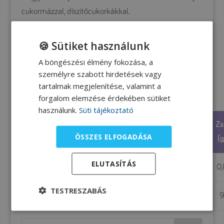
cukormázzal, díszítőcukorkákkal.
Sütő hőfoka:
180 °C
🍪 Sütiket használunk
Sütés ideje:
30 perc
A böngészési élmény fokozása, a
személyre szabott hirdetések vagy
tartalmak megjelenítése, valamint a
Tápanyagtartalom
forgalom elemzése érdekében sütiket
használunk.
Süti tájékoztató
Phe
Fehérje
Energia
Szénhidrát
Zs
Mennyiség
ÖSSZES ELFOGADÁSA
(mg)
(g)
(kcal)
(g)
(g
ELUTASÍTÁS
100 g
22
0,8
183
42
0,
TESTRESZABÁS
összesen
260
9
2247
502