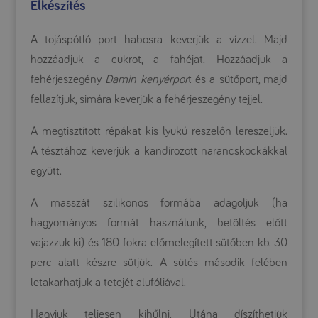
Elkészítés
A tojáspótló port habosra keverjük a vízzel. Majd
hozzáadjuk a cukrot, a fahéjat. Hozzáadjuk a
fehérjeszegény
Damin kenyérpor
t és a sütőport, majd
fellazítjuk, simára keverjük a fehérjeszegény tejjel.
A megtisztított répákat kis lyukú reszelőn lereszeljük.
A tésztához keverjük a kandírozott narancskockákkal
együtt.
A masszát szilikonos formába adagoljuk (ha
hagyományos formát használunk, betöltés előtt
vajazzuk ki) és 180 fokra előmelegített sütőben kb. 30
perc alatt készre sütjük. A sütés második felében
letakarhatjuk a tetejét alufóliával.
Hagyjuk teljesen kihűlni. Utána díszíthetjük