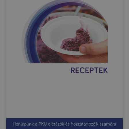
Honlapunk a PKU diétázók és hozzátartozóik számára