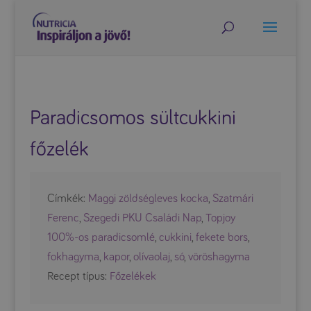
Paradicsomos sültcukkini
főzelék
Címkék:
Maggi zöldségleves kocka
,
Szatmári
Ferenc
,
Szegedi PKU Családi Nap
,
Topjoy
100%-os paradicsomlé
,
cukkini
,
fekete bors
,
fokhagyma
,
kapor
,
olívaolaj
,
só
,
vöröshagyma
Recept típus:
Főzelékek