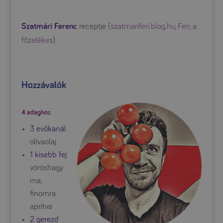
Szatmári Ferenc
receptje (
szatmariferi.blog.hu
,
Feri, a
főzelékes
)
Hozzávalók
4 adaghoz
3 evőkanál
olívaolaj
1 kisebb fej
vöröshagy
ma,
finomra
aprítva
2 gerezd