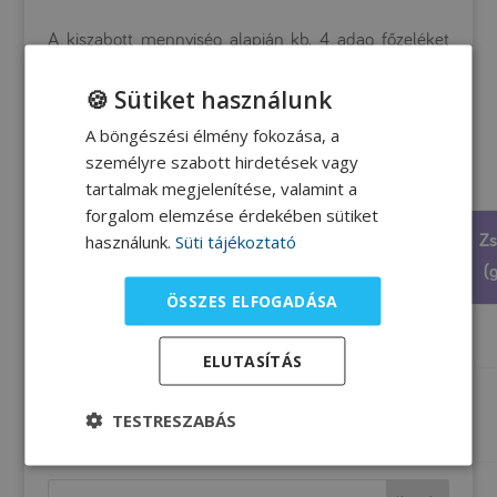
A kiszabott mennyiség alapján kb. 4 adag főzeléket
kapunk.
🍪 Sütiket használunk
A böngészési élmény fokozása, a
személyre szabott hirdetések vagy
Tápanyagtartalom
tartalmak megjelenítése, valamint a
forgalom elemzése érdekében sütiket
használunk.
Süti tájékoztató
Phe
Fehérje
Energia
Szénhidrát
Zs
Mennyiség
(mg)
(g)
(kcal)
(g)
(g
ÖSSZES ELFOGADÁSA
100 ml
44,3
1,2
ELUTASÍTÁS
1 adag (kb.
147,5
4
TESTRESZABÁS
333 g)