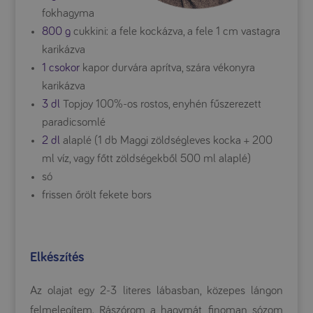
fokhagyma
800 g
cukkini: a fele kockázva, a fele 1 cm vastagra
karikázva
1 csokor
kapor durvára aprítva, szára vékonyra
karikázva
3 dl
Topjoy 100%-os rostos, enyhén fűszerezett
paradicsomlé
2 dl
alaplé (1 db Maggi zöldségleves kocka + 200
ml víz, vagy főtt zöldségekből 500 ml alaplé)
só
frissen őrölt fekete bors
Elkészítés
Az olajat egy 2-3 literes lábasban, közepes lángon
felmelegítem. Rászórom a hagymát, finoman sózom