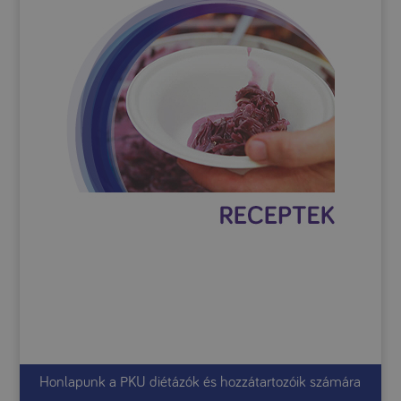
Honlapunk a PKU diétázók és hozzátartozóik számára