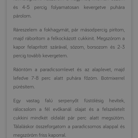
és 4-5 percig folyamatosan kevergetve puhára
párolom.
Ráreszelem a fokhagymát, pár másodpercig pirítom,
majd ráborítom a felkockázott cukkinit. Megszórom a
kapor felaprított szárával, sózom, borsozom és 2-3
percig tovább kevergetem.
Ráöntöm a paradicsomlevet és az alaplevet, majd
lefedve 7-8 perc alatt puhára főzöm. Botmixerrel
pürésítem.
Egy vastag falú serpenyőt füstölésig hevítek,
rálocsolom a fél evőkanál olajat és a felszeletelt
cukkini mindkét oldalát pár perc alatt megsütöm.
Tálaláskor összeforgatom a paradicsomos alappal és
megszóróm friss kaporral.