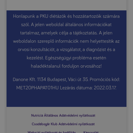
Honlapunk a PKU diétázók és hozzátartozóik számára
szól. A jelen weboldal általános információkat
tartalmaz, amelyek célja a tájékoztatás. A jelen
weboldalon szereplő információk nem helyettesítik az
orvosi konzultációt, a vizsgálatot, a diagnózist és a
kezelést. Egészségügyi probléma esetén
haladéktalanul forduljon orvosához!
Danone Kft. 1134 Budapest, Váci út 35. Promóciós kód:
MET20PHAPAT01HU Lezárás dátuma: 2022.03.17.
Nutricia Általános Adatvédelmi nyilatkozat
Csodabogár Klub Adatvédelmi nyilatkozat
Websüti nyilatkozat és beállítás
Kapcsolat