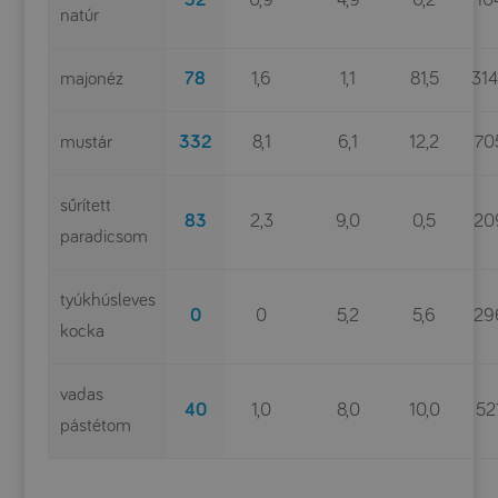
32
0,9
4,9
0,2
10
natúr
majonéz
78
1,6
1,1
81,5
31
mustár
332
8,1
6,1
12,2
70
sűrített
83
2,3
9,0
0,5
20
paradicsom
tyúkhúsleves
0
0
5,2
5,6
29
kocka
vadas
40
1,0
8,0
10,0
52
pástétom