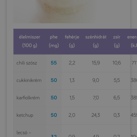
élelmiszer
phe
fehérje
szénhidrát
zsír
ener
(100 g)
(mg)
(g)
(g)
(g)
(kJ
chili szósz
55
2,2
15,9
10,6
71
cukkinikrém
50
1,3
9,0
5,5
38
karfiolkrém
50
1,5
7,0
6,5
38
ketchup
50
2,0
24,3
0,3
45
lecsó –