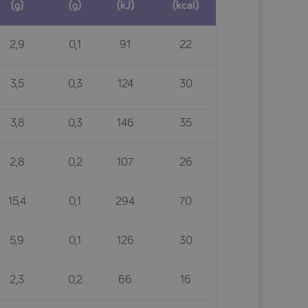
(g)
(g)
(kJ)
(kcal)
2,9
0,1
91
22
3,5
0,3
124
30
3,8
0,3
146
35
2,8
0,2
107
26
15,4
0,1
294
70
5,9
0,1
126
30
2,3
0,2
66
16