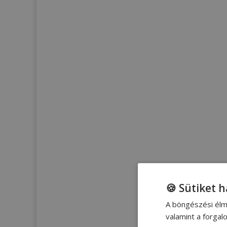
🍪 Sütiket 
A böngészési élm
valamint a forga