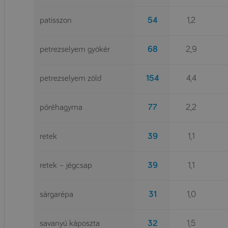
patisszon
54
1,2
petrezselyem gyökér
68
2,9
petrezselyem zöld
154
4,4
póréhagyma
77
2,2
retek
39
1,1
retek – jégcsap
39
1,1
sárgarépa
31
1,0
savanyú káposzta
32
1,5