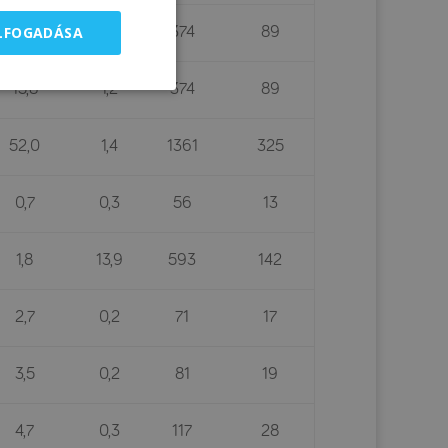
ELFOGADÁSA
15,8
1,2
374
89
15,8
1,2
374
89
52,0
1,4
1361
325
0,7
0,3
56
13
1,8
13,9
593
142
2,7
0,2
71
17
3,5
0,2
81
19
4,7
0,3
117
28