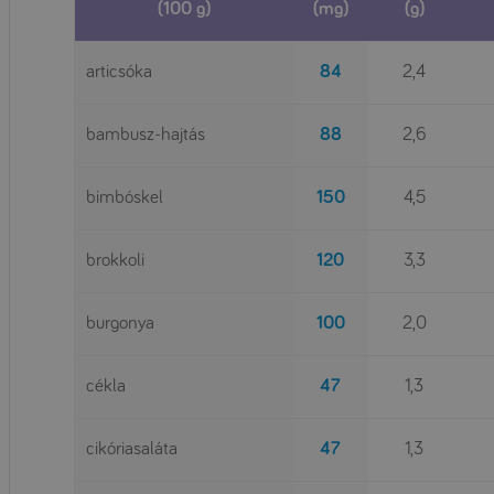
(100 g)
(mg)
(g)
articsóka
84
2,4
bambusz-hajtás
88
2,6
bimbóskel
150
4,5
brokkoli
120
3,3
burgonya
100
2,0
cékla
47
1,3
cikóriasaláta
47
1,3