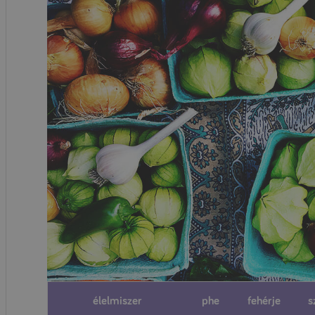
élelmiszer
phe
fehérje
s