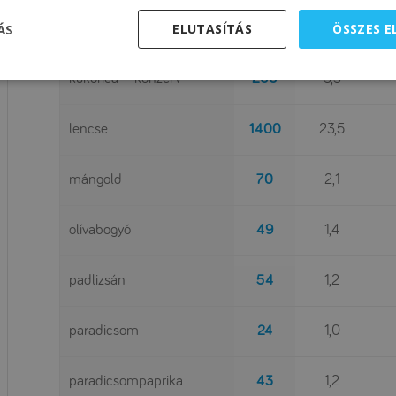
ÁS
ELUTASÍTÁS
ÖSSZES 
kukorica
200
3,3
kukorica – konzerv
200
3,3
lencse
1400
23,5
mángold
70
2,1
olívabogyó
49
1,4
padlizsán
54
1,2
paradicsom
24
1,0
paradicsompaprika
43
1,2