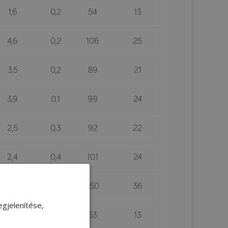
1,6
0,2
54
13
4,6
0,2
106
25
3,5
0,2
89
21
3,9
0,1
99
24
2,5
0,3
92
22
2,4
0,4
101
24
1,8
1,4
150
36
gjelenítése,
1,3
0,3
53
13