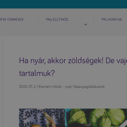
OFIN TERMÉKEK
PKU ÉLETMÓD
PKU KONYHA
Ha nyár, akkor zöldségek! De va
tartalmuk?
2022. 01. 2.
|
Kiemelt infótár - nyár
,
Tápanyagtáblázatok