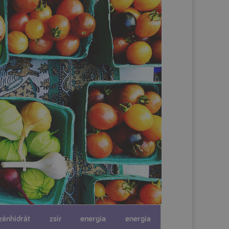
zénhidrát
zsír
energia
energia