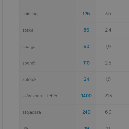
snidling
126
3,6
sóska
86
2,4
spárga
60
1,9
spenót
110
2,5
sütőtök
54
1,5
szárazbab – fehér
1400
21,3
szójacsíra
240
6,0
tök
29
1,1