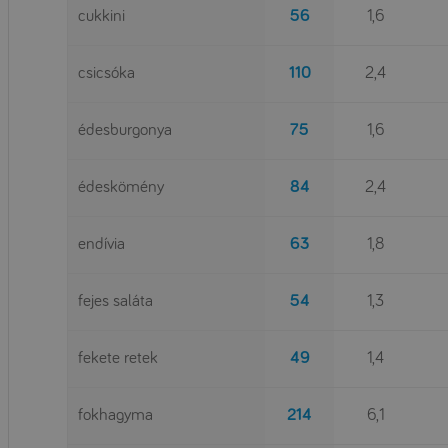
cukkini
56
1,6
csicsóka
110
2,4
édesburgonya
75
1,6
édeskömény
84
2,4
endívia
63
1,8
fejes saláta
54
1,3
fekete retek
49
1,4
fokhagyma
214
6,1