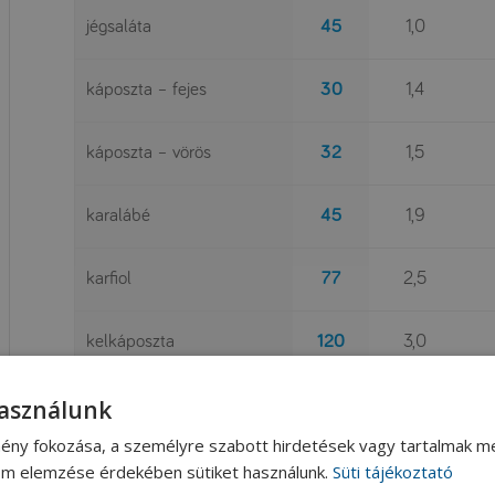
jégsaláta
45
1,0
káposzta – fejes
30
1,4
káposzta – vörös
32
1,5
karalábé
45
1,9
karfiol
77
2,5
kelkáposzta
120
3,0
használunk
kerti zsázsa
147
4,2
ény fokozása, a személyre szabott hirdetések vagy tartalmak me
kíníi kel
47
1,2
lom elemzése érdekében sütiket használunk.
Süti tájékoztató