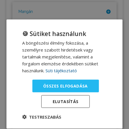
Mangán
🍪 Sütiket használunk
Fluor
A böngészési élmény fokozása, a
személyre szabott hirdetések vagy
tartalmak megjelenítése, valamint a
forgalom elemzése érdekében sütiket
Króm
használunk.
Süti tájékoztató
ÖSSZES ELFOGADÁSA
Szelén
ELUTASÍTÁS
TESTRESZABÁS
Molibdén