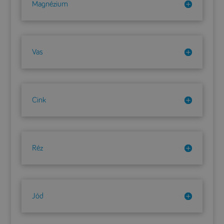
Magnézium
Vas
Cink
Réz
Jód