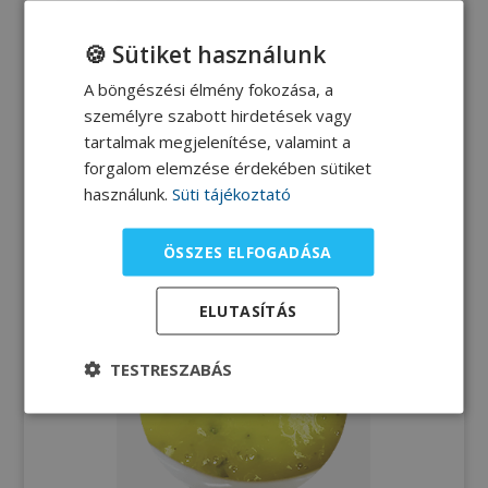
🍪 Sütiket használunk
Mangós-sárgarépás
A böngészési élmény fokozása, a
káposztasaláta
személyre szabott hirdetések vagy
tartalmak megjelenítése, valamint a
Gyüre Eszter dietetikus
forgalom elemzése érdekében sütiket
receptje a 2019. 03. 23-i
használunk.
Süti tájékoztató
Szegedi Sütőstúdióról.
ÖSSZES ELFOGADÁSA
ELUTASÍTÁS
TESTRESZABÁS