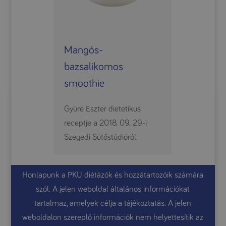
Mangós-
bazsalikomos
smoothie
Gyüre Eszter dietetikus
receptje a 2018. 09. 29-i
Szegedi Sütőstúdióról.
Honlapunk a PKU diétázók és hozzátartozóik számára
szól. A jelen weboldal általános információkat
tartalmaz, amelyek célja a tájékoztatás. A jelen
weboldalon szereplő információk nem helyettesítik az