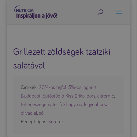
Grillezett zöldségek tzatziki
salátával
Címkék:
20%-os tejföl
,
5%-os joghurt
,
Budapesti Sütőstúdió
,
Kiss Erika
,
bors
,
citromlé
,
fehérjeszegény tej
,
fokhagyma
,
kígyóuborka
,
olívaolaj
,
só
Recept típus:
Köretek