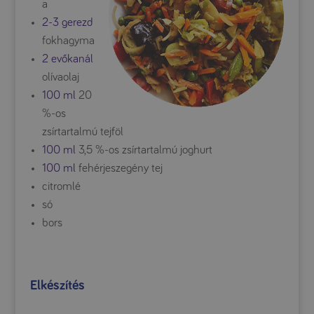
a
2-3 gerezd
fokhagyma
2 evőkanál
olívaolaj
100 ml
20
%-os
zsírtartalmú tejföl
100 ml
3,5 %-os zsírtartalmú joghurt
100 ml
fehérjeszegény tej
citromlé
só
bors
Elkészítés