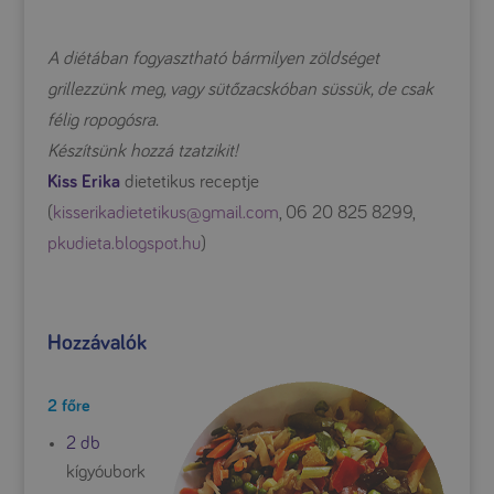
A diétában fogyasztható bármilyen zöldséget
grillezzünk meg, vagy sütőzacskóban süssük, de csak
félig ropogósra.
Készítsünk hozzá tzatzikit!
Kiss Erika
dietetikus receptje
(
kisserikadietetikus@gmail.com
, 06 20 825 8299,
pkudieta.blogspot.hu
)
Hozzávalók
2 főre
2 db
kígyóubork