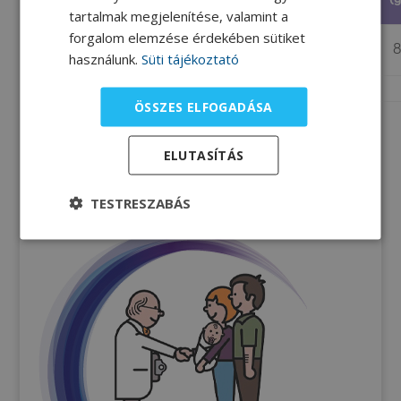
tartalmak megjelenítése, valamint a
forgalom elemzése érdekében sütiket
100 g
46
1,2
310
62
használunk.
Süti tájékoztató
ÖSSZES ELFOGADÁSA
ELUTASÍTÁS
TESTRESZABÁS