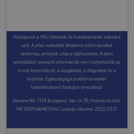
Honlapunk a PKU diétázók és hozzátartozóik számára
szól. A jelen weboldal általános információkat
tartalmaz, amelyek célja a tájékoztatás. A jelen
weboldalon szereplő információk nem helyettesítik az
orvosi konzultációt, a vizsgálatot, a diagnózist és a
kezelést. Egészségügyi probléma esetén
haladéktalanul forduljon orvosához!
Danone Kft. 1134 Budapest, Váci út 35. Promóciós kód:
MET20PHAPAT01HU Lezárás dátuma: 2022.03.17.