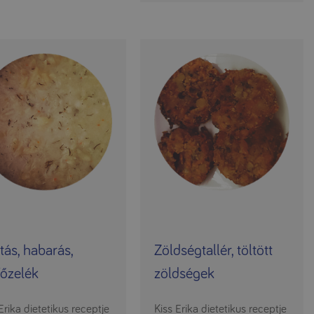
tás, habarás,
Zöldségtallér, töltött
főzelék
zöldségek
Erika dietetikus receptje
Kiss Erika dietetikus receptje