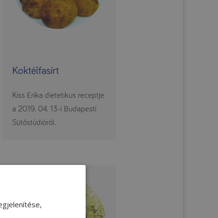
Koktélfasírt
Kiss Erika dietetikus receptje
a 2019. 04. 13-i Budapesti
Sütőstúdióról.
gjelenítése,