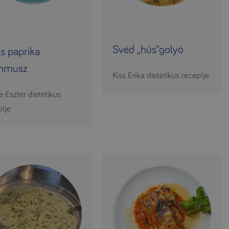
Svéd „hús”golyó
os paprika
mmusz
Kiss Erika dietetikus receptje
e Eszter dietetikus
ptje