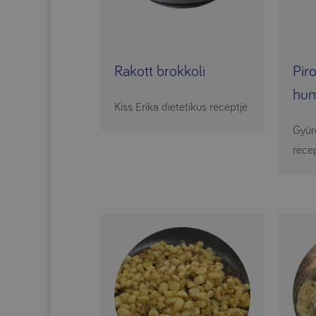
Rakott brokkoli
Pir
hu
Kiss Erika dietetikus receptje
Gyür
rece