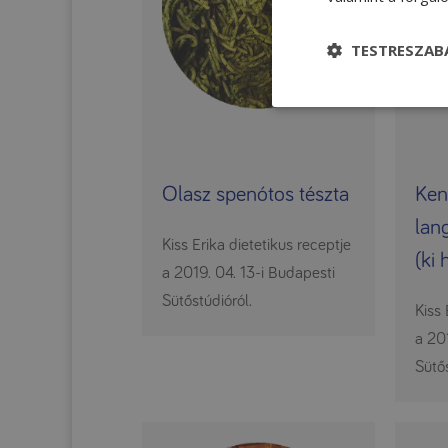
TESTRESZAB
Olasz spenótos tészta
Ken
lan
Kiss Erika dietetikus receptje
(ki 
a 2019. 04. 13-i Budapesti
Sütőstúdióról.
Kiss 
a 20
Sütős