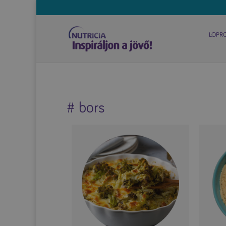
LOPR
# bors