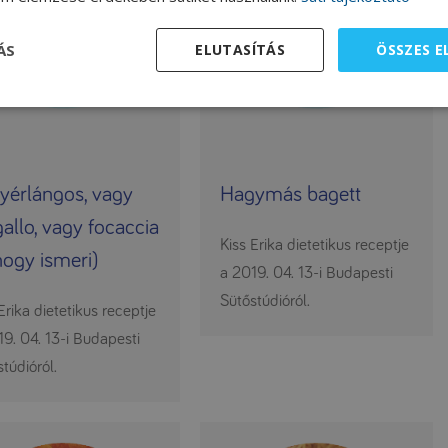
ÁS
ELUTASÍTÁS
ÖSSZES 
yérlángos, vagy
Hagymás bagett
gallo, vagy focaccia
Kiss Erika dietetikus receptje
hogy ismeri)
a 2019. 04. 13-i Budapesti
Sütőstúdióról.
Erika dietetikus receptje
19. 04. 13-i Budapesti
túdióról.