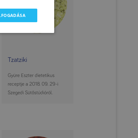
ELFOGADÁSA
Tzatziki
Gyüre Eszter dietetikus
receptje a 2018. 09. 29-i
Szegedi Sütőstúdióról.