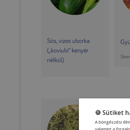
Sós, vizes uborka
Gyü
(„koviubi” kenyér
Stein
nélkül)
🍪 Sütiket 
A böngészési élm
valamint a forga