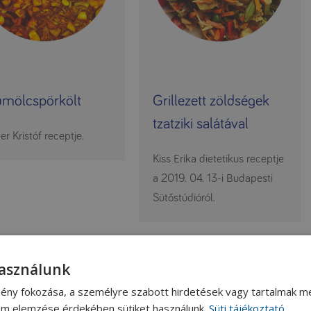
mölcspörkölt
Grillezett zöldségek
tzatziki salátával
er Kristóf receptje.
Kiss Erika dietetikus receptje
a 2019. 04. 13-i Budapesti
Sütőstúdióról.
használunk
ény fokozása, a személyre szabott hirdetések vagy tartalmak me
lom elemzése érdekében sütiket használunk.
Süti tájékoztató