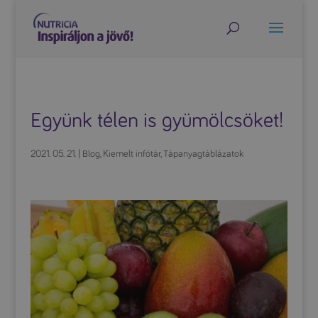
Együnk télen is gyümölcsöket!
2021. 05. 21.
|
Blog
,
Kiemelt infótár
,
Tápanyagtáblázatok