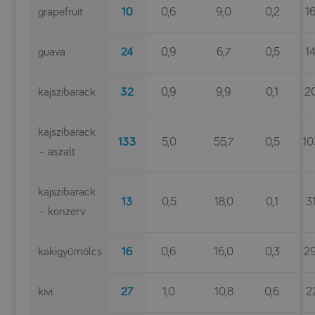
grapefruit
10
0,6
9,0
0,2
1
guava
24
0,9
6,7
0,5
1
kajszibarack
32
0,9
9,9
0,1
2
kajszibarack
133
5,0
55,7
0,5
10
– aszalt
kajszibarack
13
0,5
18,0
0,1
3
– konzerv
kakigyümölcs
16
0,6
16,0
0,3
2
kivi
27
1,0
10,8
0,6
2