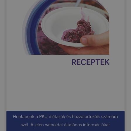
Honlapunk a PKU diétázók és hozzátartozóik számára
szól. A jelen weboldal általános információkat