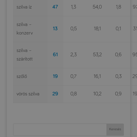
szilva íz
47
1,3
54,0
1,8
9
szilva –
13
0,5
18,1
0,1
3
konzerv
szilva –
61
2,3
53,2
0,6
9
szárított
szőlő
19
0,7
16,1
0,3
2
vörös szilva
29
0,8
10,2
0,9
1