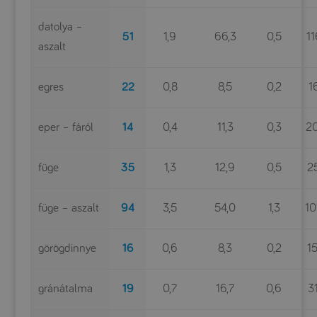
datolya –
51
1,9
66,3
0,5
11
aszalt
egres
22
0,8
8,5
0,2
1
eper – fáról
14
0,4
11,3
0,3
2
füge
35
1,3
12,9
0,5
2
füge – aszalt
94
3,5
54,0
1,3
10
görögdinnye
16
0,6
8,3
0,2
1
gránátalma
19
0,7
16,7
0,6
3