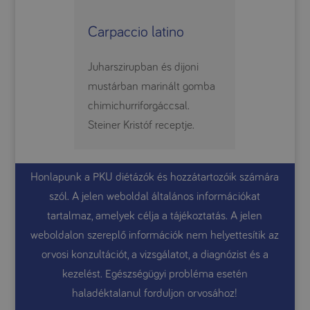
Carpaccio latino
Juharszirupban és dijoni
mustárban marinált gomba
chimichurriforgáccsal.
Steiner Kristóf receptje.
Honlapunk a PKU diétázók és hozzátartozóik számára
szól. A jelen weboldal általános információkat
tartalmaz, amelyek célja a tájékoztatás. A jelen
weboldalon szereplő információk nem helyettesítik az
orvosi konzultációt, a vizsgálatot, a diagnózist és a
kezelést. Egészségügyi probléma esetén
haladéktalanul forduljon orvosához!