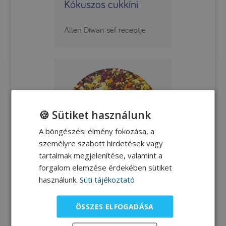
Kókuszos cukkíni
Allen Diwan séf receptje
🍪 Sütiket használunk
A böngészési élmény fokozása, a
személyre szabott hirdetések vagy
tartalmak megjelenítése, valamint a
forgalom elemzése érdekében sütiket
használunk.
Süti tájékoztató
ÖSSZES ELFOGADÁSA
Lilakáposzta és