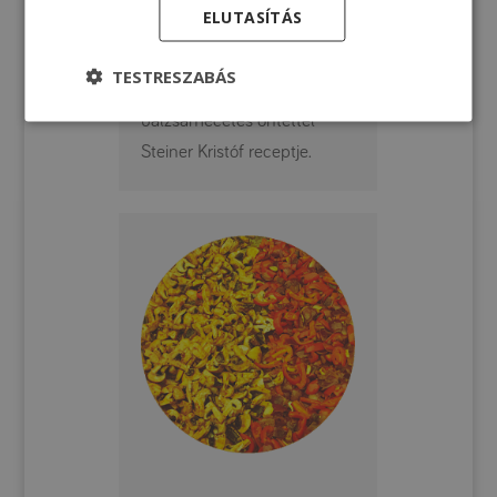
édeskömény saláta
ELUTASÍTÁS
Vérnaranccsal, aszalt
TESTRESZABÁS
áfonyával, tormás-
balzsamecetes öntettel
Steiner Kristóf receptje.