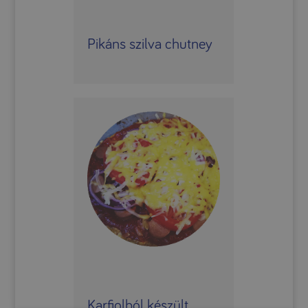
Pikáns szilva chutney
Karfiolból készült