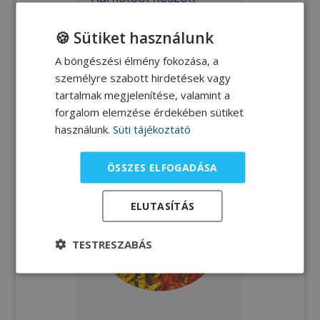
pizza
🍪 Sütiket használunk
Gyüre Eszter dietetikus
A böngészési élmény fokozása, a
személyre szabott hirdetések vagy
receptje a 2019. 09. 28-i
tartalmak megjelenítése, valamint a
Debreceni Sütőstúdióról.
forgalom elemzése érdekében sütiket
használunk.
Süti tájékoztató
ÖSSZES ELFOGADÁSA
ELUTASÍTÁS
TESTRESZABÁS