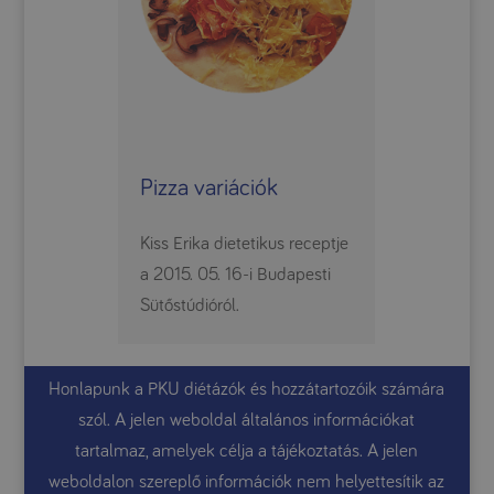
Pizza variációk
Kiss Erika dietetikus receptje
a 2015. 05. 16-i Budapesti
Sütőstúdióról.
Honlapunk a PKU diétázók és hozzátartozóik számára
szól. A jelen weboldal általános információkat
tartalmaz, amelyek célja a tájékoztatás. A jelen
weboldalon szereplő információk nem helyettesítik az